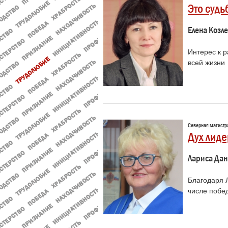
Это судь
Елена Козл
Интерес к 
всей жизни
Северная магистр
Дух лиде
Лариса Дан
Благодаря 
числе побе