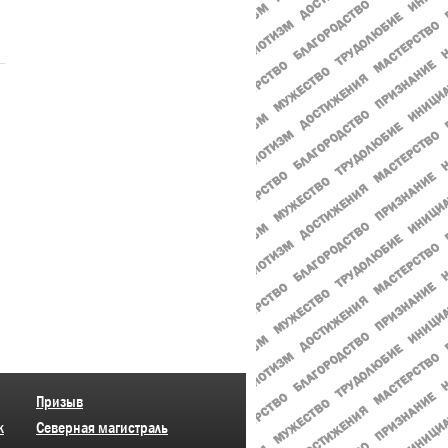
Призыв
к
Северная магистраль