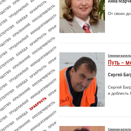
Анна Марч
От своих д
Северная магистр
Путь – м
Сергей Баг
Сергей Баг
и доблесть
Северная магистр