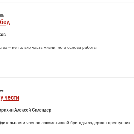
аль
обед
ков
ство – не только часть жизни, но и основа работы
аль
у чести
арихин Алексей Сплендер
бдительности членов локомотивной бригады задержан преступник