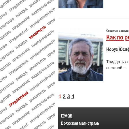
Северная магистр
Как по 
Норуз Юси
Тридцать ле
снежной…
1
2
3
4
ГУДОК
Волжская магистраль