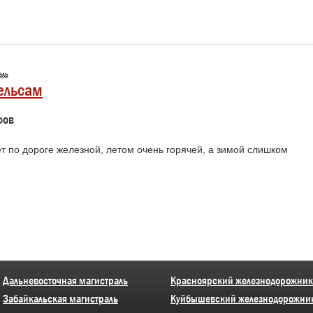
аль
рельсам
фов
т по дороге железной, летом очень горячей, а зимой слишком
Дальневосточная магистраль
Красноярский железнодорожник
Забайкальская магистраль
Куйбышевский железнодорожни