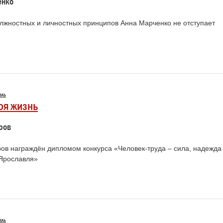
енко
олжностных и личностных принципов Анна Марченко не отступает
аль
оя жизнь
ров
ров награждён дипломом конкурса «Человек-труда – сила, надежда
 Ярославля»
аль