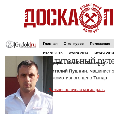
Главная
О конкурсе
Положение
Итоги 2015
Итоги 2014
Итоги 2013
Бдительный рул
Партнеры
Мнения
Контакты
Виталий Пушнин
, машинист 
локомотивного депо Тында
Дальневосточная магистраль