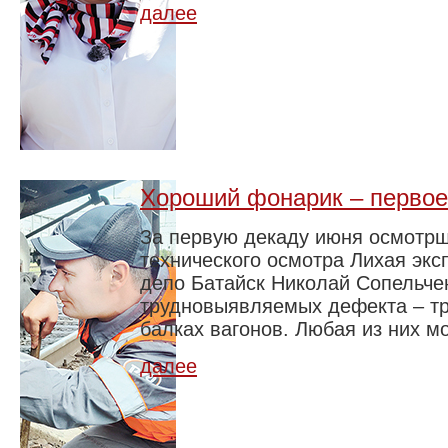
далее
Хороший фонарик – первое
За первую декаду июня осмотрщ
технического осмотра Лихая экс
депо Батайск Николай Сопельче
трудновыявляемых дефекта – т
балках вагонов. Любая из них м
далее