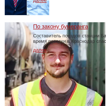
далее
По закону бумеранга
Составитель поездов станции Ба
время поездки в Краснодар спас
далее