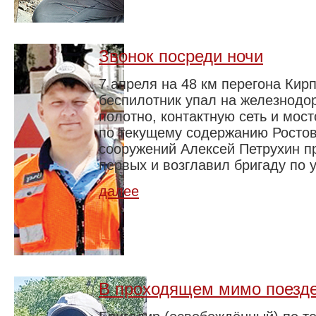
Звонок посреди ночи
7 апреля на 48 км перегона Кир
беспилотник упал на железнодо
полотно, контактную сеть и мос
по текущему содержанию Росто
сооружений Алексей Петрухин п
первых и возглавил бригаду по 
далее
В проходящем мимо поезд