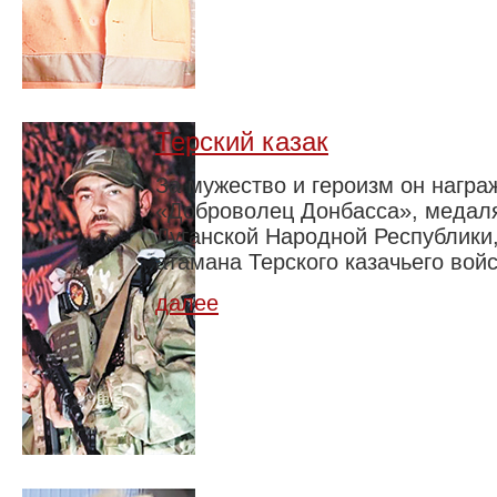
Терский казак
За мужество и героизм он нагр
«Доброволец Донбасса», медаля
Луганской Народной Республики,
атамана Терского казачьего войс
далее