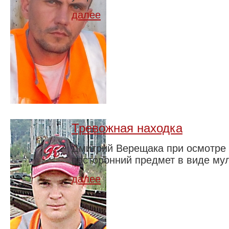
далее
Тревожная находка
Дмитрий Верещака при осмотре 
посторонний предмет в виде му
далее