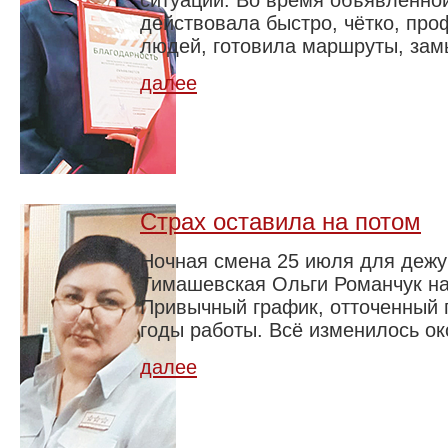
ситуации. Во время объявленно
действовала быстро, чётко, пр
людей, готовила маршруты, зам
далее
Страх оставила на потом
Ночная смена 25 июля для дежу
Тимашевская Ольги Романчук на
Привычный график, отточенный 
годы работы. Всё изменилось око
далее