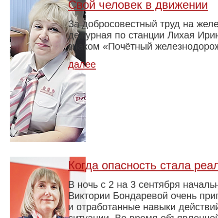
Свой человек в движении
За добросовестный труд на жел
дежурная по станции Лихая Ири
знаком «Почётный железнодор
далее
Когда опасность стала реа
В ночь с 2 на 3 сентября началь
Виктории Бондаревой очень при
и отработанные навыки действи