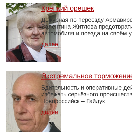
Крепкий орешек
Дежурная по переезду Армавирс
Валентина Житлова предотврат
автомобиля и поезда на своём у
далее
Экстремальное торможени
Бдительность и оперативные де
избежать серьёзного происшеств
Новороссийск – Гайдук
далее