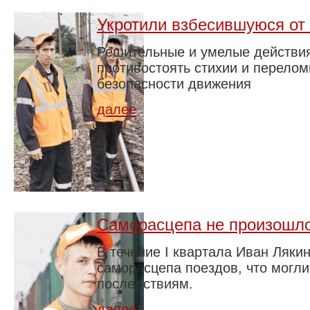
Укротили взбесившуюся от 
Решительные и умелые действия
противостоять стихии и перело
безопасности движения
далее
Саморасцепа не произошл
В течение I квартала Иван Ляки
саморасцепа поездов, что могл
последствиям.
далее