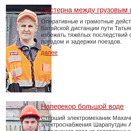
Цистерна между грузовым 
Оперативные и грамотные дейст
Батайской дистанции пути Тать
избежать тяжёлых последствий 
поездом и задержки поездов.
далее
Наперекор большой воде
Старший электромеханик Махач
электроснабжения Шарапутдин 