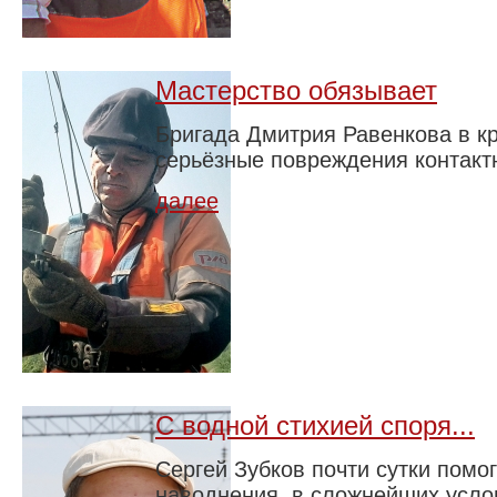
Мастерство обязывает
Бригада Дмитрия Равенкова в к
серьёзные повреждения контактн
далее
С водной стихией споря...
Сергей Зубков почти сутки помо
наводнения, в сложнейших усло