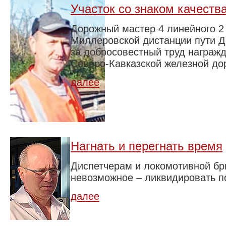
Участок со знаком качеств
Дорожный мастер 4 линейного 2 
Миллеровской дистанции пути Д
за добросовестный труд награж
Северо-Кавказской железной дор
далее
Нагнать и перегнать время
Диспетчерам и локомотивной бр
невозможное – ликвидировать п
далее