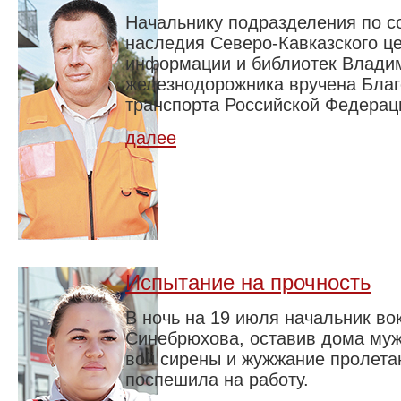
Начальнику подразделения по с
наследия Северо-Кавказского це
информации и библиотек Владим
железнодорожника вручена Бла
транспорта Российской Федерац
далее
Испытание на прочность
В ночь на 19 июля начальник во
Синебрюхова, оставив дома муж
вой сирены и жужжание пролет
поспешила на работу.