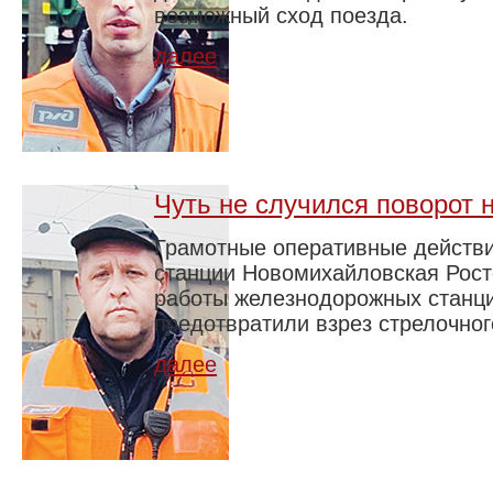
возможный сход поезда.
далее
Чуть не случился поворот н
Грамотные оперативные действи
станции Новомихайловская Рост
работы железнодорожных станц
предотвратили взрез стрелочног
далее