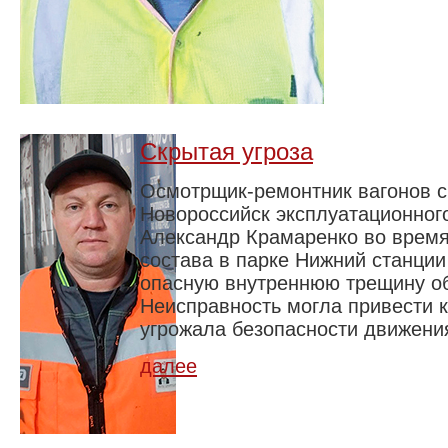
Скрытая угроза
Осмотрщик-ремонтник вагонов 
Новороссийск эксплуатационног
Александр Крамаренко во врем
состава в парке Нижний станци
опасную внутреннюю трещину об
Неисправность могла привести 
угрожала безопасности движени
далее