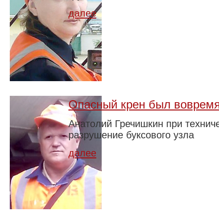
далее
Опасный крен был воврем
Анатолий Гречишкин при технич
разрушение буксового узла
далее