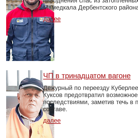
наводнения спас из затопленны
Мамедкала Дербентского района
далее
ЧП в тринадцатом вагоне
Дежурный по переезду Куберлее
Куксов предотвратил возможно
последствиями, заметив течь в
составе.
далее