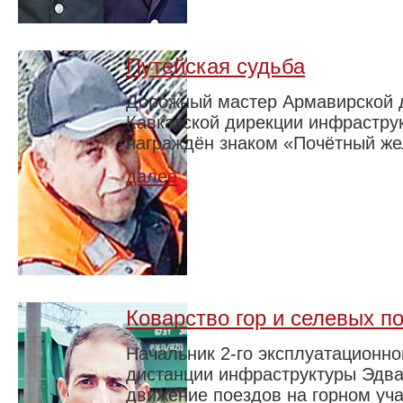
Путейская судьба
Дорожный мастер Армавирской д
Кавказской дирекции инфрастру
награждён знаком «Почётный ж
далее
Коварство гор и селевых п
Начальник 2-го эксплуатационно
дистанции инфраструктуры Эдва
движение поездов на горном уча