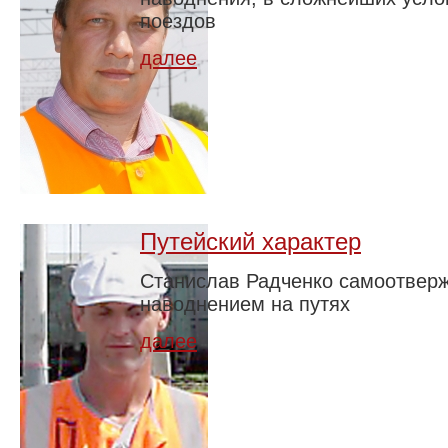
поездов
далее
Путейский характер
Станислав Радченко самоотверж
наводнением на путях
далее