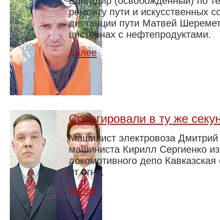
Бригадир (освобождённый) по т
ремонту пути и искусственных 
дистанции пути Матвей Шеремет
цистернах с нефтепродуктами.
далее
Среагировали в ту же секу
Машинист электровоза Дмитрий
машиниста Кирилл Сергиенко из
локомотивного депо Кавказская
от огня.
далее