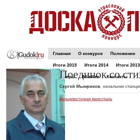
Главная
О конкурсе
Положение
Итоги 2015
Итоги 2014
Итоги 2013
Поединок со сти
Партнеры
Мнения
Контакты
Сергей Мымриков
, начальник станц
Дальневосточная магистраль