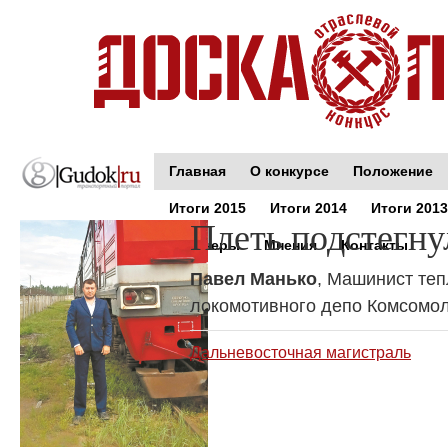
Главная
О конкурсе
Положение
Итоги 2015
Итоги 2014
Итоги 2013
Плеть подстегну
Партнеры
Мнения
Контакты
Павел Манько
, Машинист теп
локомотивного депо Комсомо
Дальневосточная магистраль