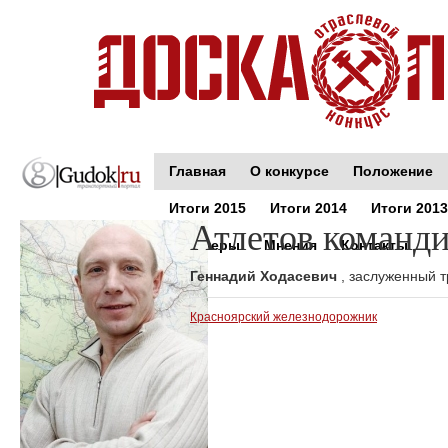
Главная
О конкурсе
Положение
Итоги 2015
Итоги 2014
Итоги 2013
Атлетов команд
Партнеры
Мнения
Контакты
Геннадий Ходасевич
, заслуженный 
Красноярский железнодорожник