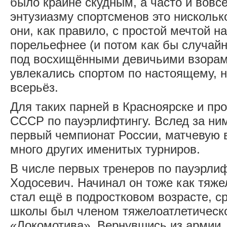
было крайне скудным, а часто и вовс
энтузиазму спортсменов это нисколь
они, как правило, с простой мечтой н
порельефнее (и потом как бы случай
под восхищёнными девичьими взорам
увлекались спортом по настоящему, 
всерьёз.
Для таких парней в Красноярске и п
СССР по пауэрлифтингу. Вслед за ним
первый чемпионат России, матчевую 
много других именитых турниров.
В числе первых тренеров по пауэрли
Ходосевич. Начинал он тоже как тяже
стал ещё в подростковом возрасте, с
школы был членом тяжелоатлетическо
«Локомотива». Вернувшись из армии,