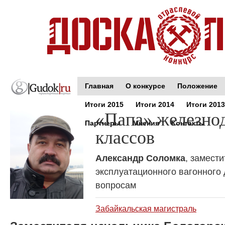
Главная
О конкурсе
Положение
Итоги 2015
Итоги 2014
Итоги 2013
«Папа» железно
Партнеры
Мнения
Контакты
классов
Александр Соломка
, замест
эксплуатационного вагонного
вопросам
Забайкальская магистраль