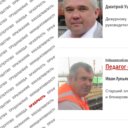
Дмитрий У
Дежурному 
руководите
Куйбышевский же
Педагог 
Иван Лукья
Старший эл
и блокиров