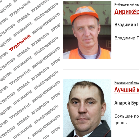
Куйбышевский же
Дирижёр
Владимир Г
Владимир Г
Красноярский жел
Лучший 
Андрей Бу
Большие по
ценны