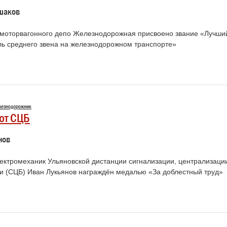
шаков
моторвагонного депо Железнодорожная присвоено звание «Лучши
ль среднего звена на железнодорожном транспорте»
лезнодорожник
от СЦБ
нов
ектромеханик Ульяновской дистанции сигнализации, централизаци
ки (СЦБ) Иван Лукьянов награждён медалью «За доблестный труд»