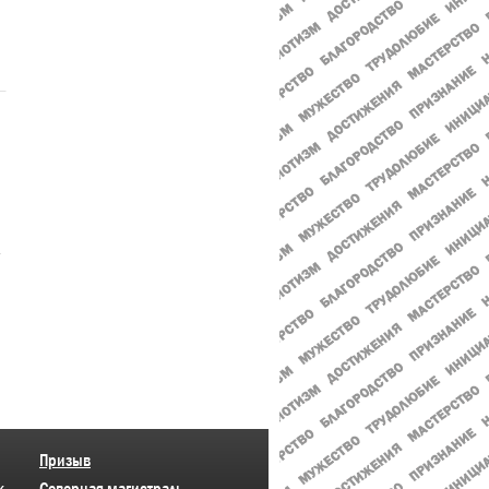
Призыв
к
Северная магистраль