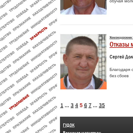
обучая мол
Железнодорожник
Отказы 
Сергей Дол
Благодаря 
без сбоев
1
...
3
4
5
6
7
...
35
ГУДОК
Волжская магистраль