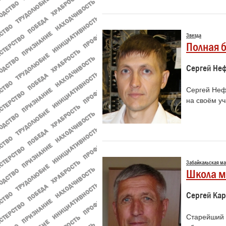
Звезда
Полная 
Сергей Не
Сергей Неф
на своём уч
Забайкальская ма
Школа м
Сергей Ка
Старейший 