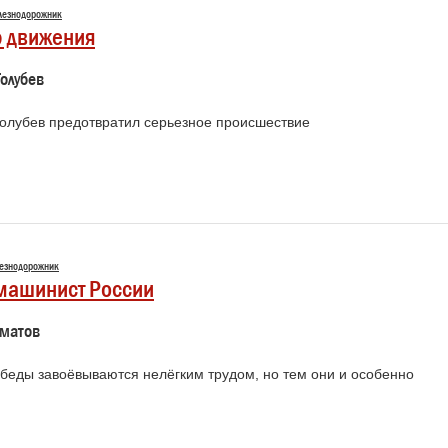
лезнодорожник
 движения
олубев
олубев предотвратил серьезное происшествие
езнодорожник
машинист России
рматов
беды завоёвываются нелёгким трудом, но тем они и особенно