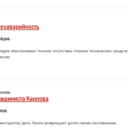
безаварийность
фёдов
ёдов обеспечивает полное отсутствие отказов технических средств
астке.
гистраль
ашиниста Карпова
рпов
инструктор депо Хилок возвращает долги своим наставникам,