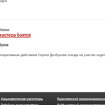
одых
 Поволжья
мастера боятся
бунов
оперативным действиям Сергея Долбунова поезда на участке ходят
Дальневосточная магистраль
Красноярский железнодорожник
Забайкальская магистраль
Куйбышевский железнодорожни