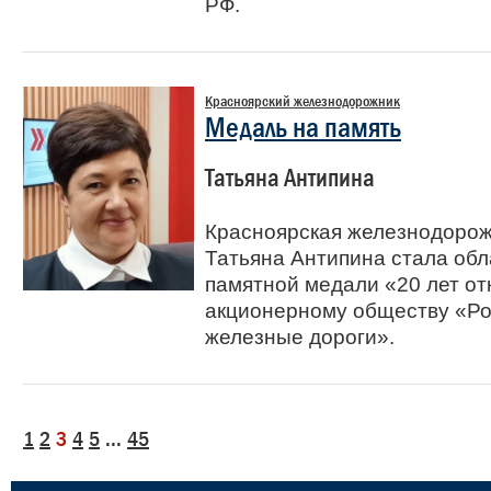
РФ.
Красноярский железнодорожник
Медаль на память
Татьяна Антипина
Красноярская железнодоро
Татьяна Антипина стала об
памятной медали «20 лет о
акционерному обществу «Ро
железные дороги».
1
2
3
4
5
...
45