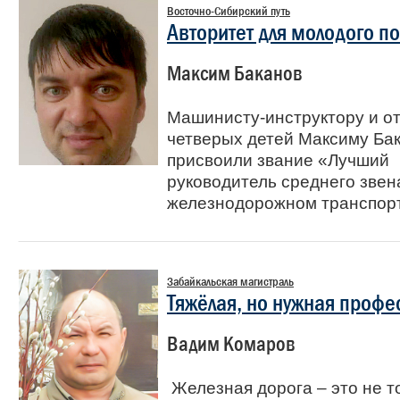
Восточно-Сибирский путь
Авторитет для молодого п
Максим Баканов
Машинисту-инструктору и о
четверых детей Максиму Ба
присвоили звание «Лучший
руководитель среднего звен
железнодорожном транспор
Забайкальская магистраль
Тяжёлая, но нужная профе
Вадим Комаров
Железная дорога – это не т