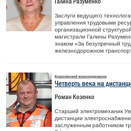
Галина Разуменко
Заслуги ведущего технолог
управления трудовыми ресу
организационной структуро
магистрали Галины Разумен
знаком «За безупречный тру
железнодорожном транспорте
Красноярский железнодорожник
Четверть века на дистанц
Роман Козенко
Старший электромеханик Уя
дистанции электроснабжени
заслуженным работником т