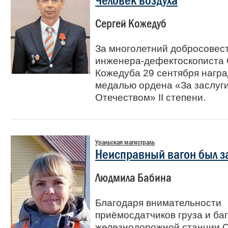
Человек воздуха
Сергей Кожедуб
За многолетний добросовес
инженера-дефектоскописта 
Кожедуба 29 сентября нагр
медалью ордена «За заслуг
Отечеством» II степени.
Уральская магистраль
Неисправный вагон был 
Людмила Бабина
Благодаря внимательности
приёмосдатчиков груза и ба
железнодорожной станции 