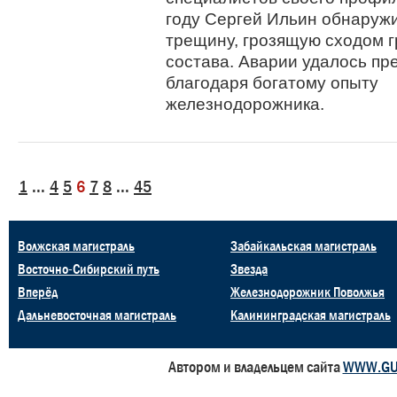
году Сергей Ильин обнаружи
трещину, грозящую сходом г
состава. Аварии удалось пр
благодаря богатому опыту
железнодорожника.
1
...
4
5
6
7
8
...
45
Волжская магистраль
Забайкальская магистраль
Восточно-Сибирский путь
Звезда
Вперёд
Железнодорожник Поволжья
Дальневосточная магистраль
Калининградская магистраль
Автором и владельцем сайта
WWW.GU