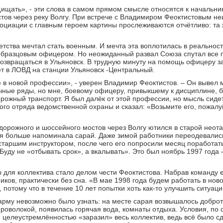
ищать», - эти слова в самом прямом смысле относятся к начальни
тов через реку Волгу. При встрече с Владимиром Феоктистовым не
иации с главным героем картины прослеживаются отчётливо: та 
тства мечтал стать военным. И мечта эта воплотилась в реальност
образцовым офицером. Но неожиданный развал Союза спутал все 
озвращаться в Ульяновск. В трудную минуту на помощь офицеру за
т в ЛОВД на станции Ульяновск -Центральный.
 в новой профессии», - уверен Владимир Феоктистов. – Он вывел 
чные ряды, но мне, боевому офицеру, привыкшему к дисциплине, б
рожный транспорт. Я был далёк от этой профессии, но мысль сид
ого отряда ведомственной охраны и сказал: «Возьмите его, пожалуй
дорожного и шоссейного мостов через Волгу ютился в старой неот
 больше напоминала сарай. Даже зимой работники переодевались
старшим инструктором, после чего его попросили месяц поработат
Буду не «отбывать срок», а вкалывать». Это был ноябрь 1997 года –
 для коллектива стало делом чести Феоктистова. Набрав команду 
иков, практически без сна. «В мае 1998 года будем работать в нов
 потому что в течение 10 лет попытки хоть как-то улучшить ситуац
зарму невозможно было узнать: на месте сарая возвышалось добро
роволокой, появилась горячая вода, комнаты отдыха. Условия, по
 целеустремлённостью «заразил» весь коллектив, ведь всё было с