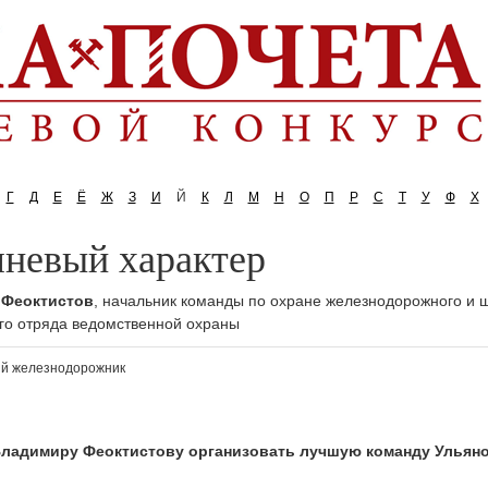
Г
Д
Е
Ё
Ж
З
И
Й
К
Л
М
Н
О
П
Р
С
Т
У
Ф
Х
невый характер
 Феоктистов
, начальник команды по охране железнодорожного и ш
го отряда ведомственной охраны
й железнодорожник
Владимиру Феоктистову организовать лучшую команду Ульян