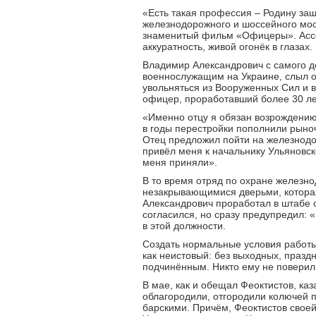
«Есть такая профессия – Родину защ
железнодорожного и шоссейного мос
знаменитый фильм «Офицеры». Ассоц
аккуратность, живой огонёк в глазах.
Владимир Александрович с самого де
военнослужащим на Украине, слыл 
увольняться из Вооруженных Сил и в
офицер, проработавший более 30 ле
«Именно отцу я обязан возрождению
в годы перестройки пополнили рыно
Отец предложил пойти на железнодо
привёл меня к начальнику Ульяновск
меня приняли».
В то время отряд по охране железно
незакрывающимися дверьми, которая
Александрович проработал в штабе 
согласился, но сразу предупредил: «
в этой должности.
Создать нормальные условия работы
как неистовый: без выходных, праздн
подчинённым. Никто ему не поверил,
В мае, как и обещал Феоктистов, ка
облагородили, отгородили колючей п
барскими. Причём, Феоктистов своей