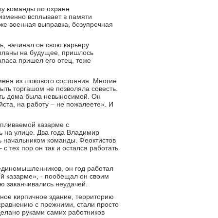
ку команды по охране
изменно всплывает в памяти
же военная выправка, безупречная
ь, начинал он свою карьеру
планы на будущее, пришлось
паса пришел его отец, тоже
меня из шокового состояния. Многие
ыть торгашом не позволяла совесть.
еть дома была невыносимой. Он
ста, на работу – не пожалеете». И
апливаемой казарме с
 на улице. Два года Владимир
ь начальником команды. Феоктистов
 с тех пор он так и остался работать
единомышленников, он год работал
ой казарме», - пообещал он своим
ию заканчивались неудачей.
тное кирпичное здание, территорию
 сравнению с прежними, стали просто
делано руками самих работников