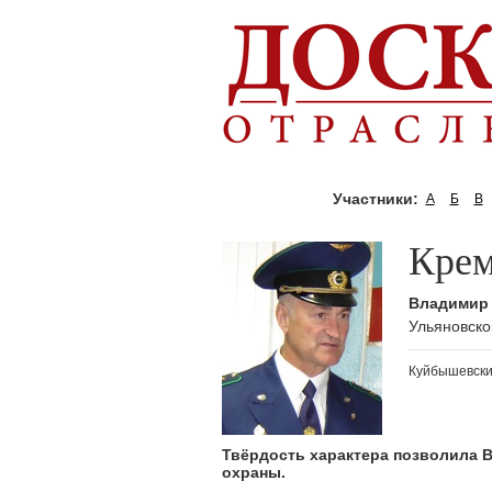
Участники:
А
Б
В
Крем
Владимир
Ульяновско
Куйбышевски
Твёрдость характера позволила 
охраны.