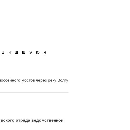
Ц
Ч
Ш
Щ
Э
Ю
Я
оссейного мостов через реку Волгу
овского отряда ведомственной