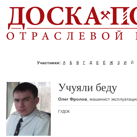
Участники:
А
Б
В
Г
Д
Е
Ё
Ж
З
И
Й
Учуяли беду
Олег Фролов
, машинист эксплуатаци
ГУДОК