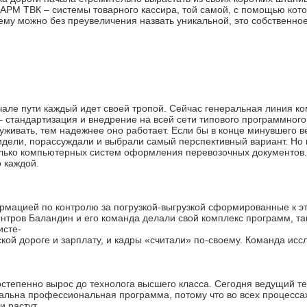
 АРМ ТВК – системы товарного кассира, той самой, с помощью ко
ему можно без преувеличения назвать уникальной, это собственн
чале пути каждый идет своей тропой. Сейчас генеральная линия 
– стандартизация и внедрение на всей сети типового программног
уживать, тем надежнее оно работает. Если бы в конце минувшего в
идели, порассуждали и выбрали самый перспективный вариант. Но 
олько компьютерных систем оформления перевозочных документов
 каждой.
рмацией по контролю за погрузкой-выгрузкой сформированные к 
нтров Баландин и его команда делали свой комплекс программ, та
исте-
ской дороге и зарплату, и кадры «считали» по-своему. Команда исс
тепенно вырос до технолога высшего класса. Сегодня ведущий те
льна профессиональная программа, потому что во всех процессах
и растут