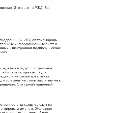
ешение. Это знают в РЖД. Все
и внедрении АС ЭТД опять выбраны
 остальных информационных систем.
анных. Электронная подпись. Сейчас
енно
 создавался отдел программно-
 любит все создавать с нуля,
 едва ли не самая креативная
лед и пламень не столь различны меж
и решения. Это самый надежный
ственность за каждую лежит на
ми с мировым именем. Железная
ьным ядерным центром. И чем