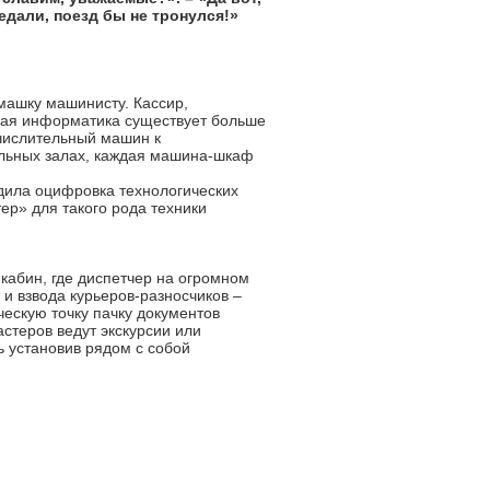
едали, поезд бы не тронулся!»
ашку машинисту. Кассир,
ская информатика существует больше
ычислительный машин к
ельных залах, каждая машина-шкаф
одила оцифровка технологических
ер» для такого рода техники
кабин, где диспетчер на огромном
 и взвода курьеров-разносчиков –
ескую точку пачку документов
стеров ведут экскурсии или
ь установив рядом с собой