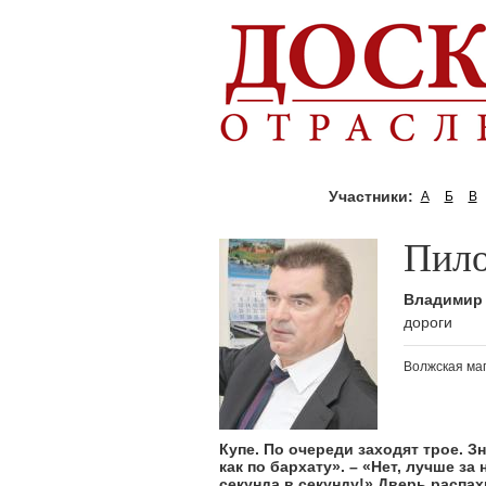
Участники:
А
Б
В
Пил
Владимир
дороги
Волжская ма
Купе. По очереди заходят трое. З
как по бархату». – «Нет, лучше за
секунда в секунду!» Дверь распа