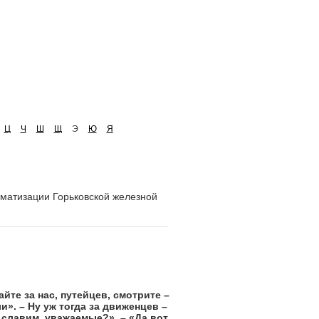
Ц
Ч
Ш
Щ
Э
Ю
Я
рматизации Горьковской железной
йте за нас, путейцев, смотрите –
и». – Ну уж тогда за движенцев –
славим, уважаемые?». – «Да вот,