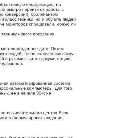
и объективную информацию, на
ли быстро перейти от работы с
о конверсии!), бриллиантом
й класс техники, но и обучить людей
овке мониторов спрашивали, можно ли
 технику нового поколения.
– мертворожденное дитя. Потом
руга людей, тесно сплоченных вокруг
ой и руками»: читал документацию,
упулезность
льная автоматизированная система
персональные компьютеры. Для того
ых, ее в начале 90-х не
но-вычислительного центра Яков
амотно формулировать задания,
ек. Команда горьковчан взялась за