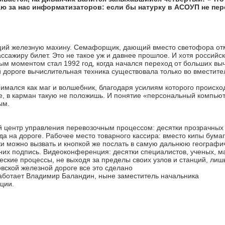
аю за нас информатизаторов: если бы натурку в АСОУП не пер
ий железную махину. Семафорщик, дающий вместо светофора отм
сажиру билет. Это не такое уж и давнее прошлое. И хотя россий
ным моментом стал 1992 год, когда начался переход от больших в
й дороге вычислительная техника существовала только во вместит
нимался как маг и волшебник, благодаря усилиям которого происх
ne, в карман такую не положишь. И понятие «персональный компьют
ым.
й центр управления перевозочным процессом: десятки прозрачных 
да на дороге. Рабочее место товарного кассира: вместо кипы бумаг
и можно вызвать и кнопкой же послать в самую дальнюю географич
них подпись. Видеоконференция: десятки специалистов, ученых, ма
ские процессы, не выходя за пределы своих узлов и станций, лиш
вской железной дороге все это сделано
работает Владимир Баландин, ныне заместитель начальника
ции.