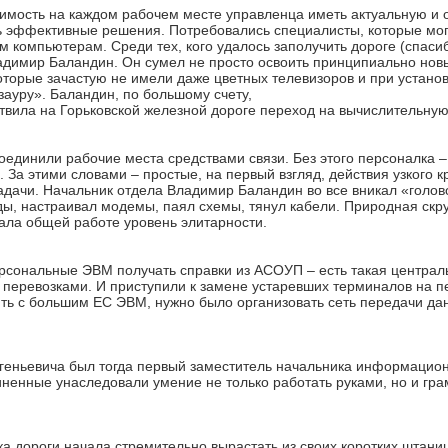
одимость на каждом рабочем месте управленца иметь актуальную 
 эффективные решения. Потребовались специалисты, которые мог
компьютерам. Среди тех, кого удалось заполучить дороге (спасиб
димир Баландин. Он сумел не просто освоить принципиально новы
оторые зачастую не имели даже цветных телевизоров и при устан
ауру». Баландин, по большому счету,
ствила на Горьковской железной дороге переход на вычислительную
оединили рабочие места средствами связи. Без этого персоналка 
За этими словами – простые, на первый взгляд, действия узкого к
адачи. Начальник отдела Владимир Баландин во все вникал «голов
ды, настраивал модемы, паял схемы, тянул кабели. Природная скр
ала общей работе уровень элитарности.
персональные ЭВМ получать справки из АСОУП – есть такая центра
 перевозками. И приступили к замене устаревших терминалов на 
ь с большим ЕС ЭВМ, нужно было организовать сеть передачи данн
еньевича был тогда первый заместитель начальника информацион
иненные унаследовали умение не только работать руками, но и гр
а дороги начала стремительно вырастать из своих коротких штаниш