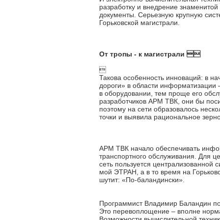
разработку и внедрение знаменитой
документы. Серьезную крупную сист
Горьковской магистрали.
От тропы - к магистрали 

Такова особенность инноваций: в на
дороги» в области информатизации 
в оборудовании, тем проще его обсл
разработчиков АРМ ТВК, они бы пос
поэтому на сети образовалось неск
точки и выявила рациональное зерно
АРМ ТВК начало обеспечивать инфо
транспортного обслуживания. Для це
сеть пользуется централизованной с
мой ЭТРАН, а в то время на Горьков
шутит: «По-баландински».
Программист Владимир Баландин пос
Это перевоплощение – вполне норма
Возможности вычислительной техник