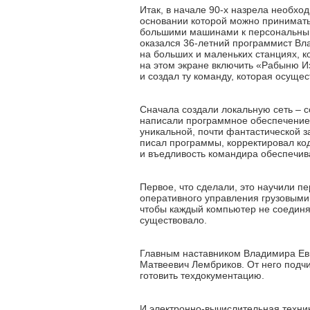
Итак, в начале 90-х назрела необх
основании которой можно принимать
большими машинами к персональным 
оказался 36-летний программист Вла
на больших и маленьких станциях, к
на этом экране включить «Рабыню Из
и создал ту команду, которая осуще
Сначала создали локальную сеть – с
написали программное обеспечение. 
уникальной, почти фантастической з
писал программы, корректировал ко
и въедливость командира обеспечив
Первое, что сделали, это научили 
оперативного управления грузовыми
чтобы каждый компьютер не соединят
существовало.
Главным наставником Владимира Евг
Матвеевич Лембриков. От него подч
готовить техдокументацию.
И электронно-вычислительная техник