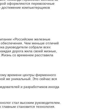
торой оформляются перевозочные
ое достижение компьютерщиков
компании «Российские железные
о обеспечения. Чем меньше отличий
ека руководители собрали всех
каждая дорога жила своей жизнью,
. Жизнь со временем расставила
этому времени центры фирменного
кой же уникальный. Это сейчас вся
ледователей и разработчиков иногда
хнолог стал высоким руководителем.
 главным становится технология.