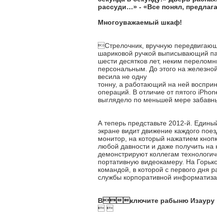
рассуди…» - «Все понял, предлаг
Многоуважаемый шкаф!
Стрелочник, вручную передвигающ
шариковой ручкой выписывающий пас
шести десятков лет, неким перелом
персональным. До этого на железно
весила не одну
тонну, а работающий на ней воспри
операций. В отличие от пятого iPho
выглядело по меньшей мере забавн
А теперь представьте 2012-й. Едины
экране видит движение каждого поез
монитор, на который нажатием кнопк
любой давности и даже получить на 
демонстрируют коллегам технологиче
портативную видеокамеру. На Горько
командой, в которой с первого дня 
службы корпоративной информатиза
Включите рабыню Изауру
 