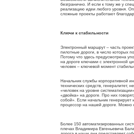
безгранично. И если к тому же у сп
реализацию идеи любого уровня. Оп
сложные проекты работают благода
Ключи к стабильности
Электронный маршрут – часть проек
пилотные дороги, в число которых п
Потому что здесь предусмотрена упо
на дороге ключами с электронной ц
человек – ключевой момент стабильн
Начальник службы корпоративной ин
технических средств, генералитет, н
«человек на уровне систематизации»
«двойка» на дороге. Про них говорят
собой». Если начальник генерирует
процессор на нашей дороге. Можно 
Более 150 автоматизированных систе
плечах Владимира Евгеньевича Бала
дорога в наши дни представляет со