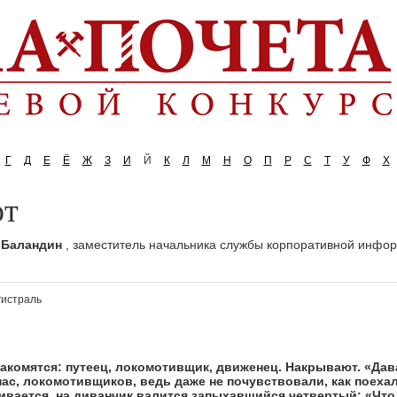
Г
Д
Е
Ё
Ж
З
И
Й
К
Л
М
Н
О
П
Р
С
Т
У
Ф
Х
от
 Баландин
, заместитель начальника службы корпоративной инфо
гистраль
накомятся: путеец, локомотивщик, движенец. Накрывают. «Дава
 нас, локомотивщиков, ведь даже не почувствовали, как поехал
хивается, на диванчик валится запыхавшийся четвертый: «Что 