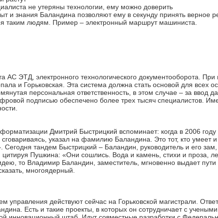
ециалиста не утеряны технологии, ему можно доверить
ыт и знания Баландина позволяют ему в секунду принять верное р
ря таким людям. Пример – электронный маршрут машиниста.
та АС ЭТД, электронного технологического документооборота. Пр
опала и Горьковская. Эта система должна стать основой для всех
мянутая персональная ответственность, в этом случае – за ввод д
ифровой подписью обеспечено более трех тысяч специалистов. Им
ости.
форматизации Дмитрий Быстрицкий вспоминает: когда в 2006 году
е сговариваясь, указал на фамилию Баландина. Это тот, кто умеет и
. Сегодня тандем Быстрицкий – Баландин, руководитель и его зам,
, цитируя Пушкина: «Они сошлись. Вода и камень, стихи и проза, 
 идею, то Владимир Баландин, заместитель, мгновенно выдает пут
сказать, многоядерный.
м управления действуют сейчас на Горьковской магистрали. Ответ
ндина. Есть и такие проекты, в которых он сотрудничает с учены
бой инновационный штаб. Идут совместные разработки с Федерал