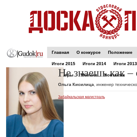
Главная
О конкурсе
Положение
Итоги 2015
Итоги 2014
Итоги 2013
Не знаешь как –
Партнеры
Мнения
Контакты
Ольга Кисилица
, инженер техническ
Забайкальская магистраль