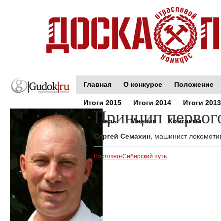
Главная
О конкурсе
Положение
Итоги 2015
Итоги 2014
Итоги 2013
Принцип первог
Партнеры
Мнения
Контакты
Сергей Семахин
, машинист локомоти
Восточно-Сибирский путь