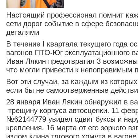
Настоящий профессионал помнит ка
сети дорог событие в сфере безопасн
деталями
В течение I квартала текущего года 
вагонов ПТО-Юг эксплуатационного ва
Иван Лякин предотвратил 3 возможны
что могли привести к непоправимым 
Вот эти случаи, за каждым из которых
если бы не самоотверженные действ
28 января Иван Лякин обнаружил в в
трещину корпуса автосцепки. 11 февр
№62144779 увидел сдвиг буксы и нар
крепления. 16 марта от его зоркого вз
излом клина тягового хомута в вагон