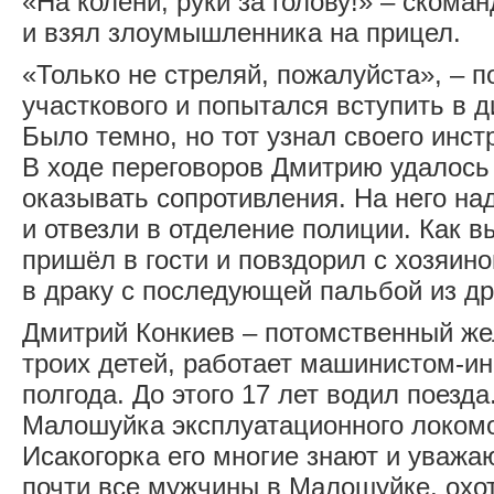
«На колени, руки за голову!» – скома
и взял злоумышленника на прицел.
«Только не стреляй, пожалуйста», – 
участкового и попытался вступить в 
Было темно, но тот узнал своего инстр
В ходе переговоров Дмитрию удалось 
оказывать сопротивления. На него на
и отвезли в отделение полиции. Как в
пришёл в гости и повздорил с хозяин
в драку с последующей пальбой из др
Дмитрий Конкиев – потомственный же
троих детей, работает машинистом-ин
полгода. До этого 17 лет водил поезд
Малошуйка эксплуатационного локомо
Исакогорка его многие знают и уважаю
почти все мужчины в Малошуйке, охот