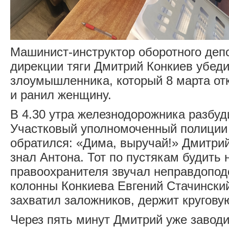
Машинист-инструктор оборотного де
дирекции тяги Дмитрий Конкиев убеди
злоумышленника, который 8 марта от
и ранил женщину.
В 4.30 утра железнодорожника разбу
Участковый уполномоченный полиции
обратился: «Дима, выручай!» Дмитри
знал Антона. Тот по пустякам будить н
правоохранителя звучал неправдопод
колонны Конкиева Евгений Стачински
захватил заложников, держит кругову
Через пять минут Дмитрий уже завод