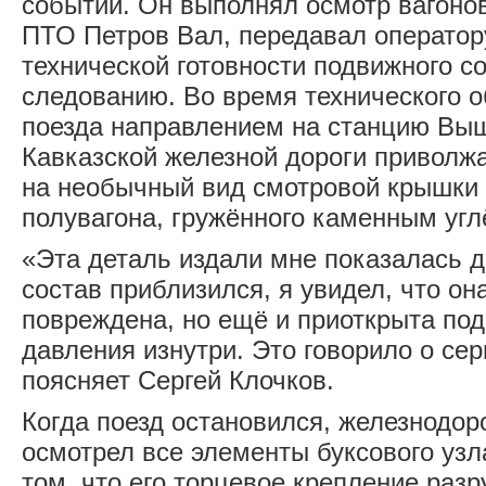
событий. Он выполнял осмотр вагонов
ПТО Петров Вал, передавал операто
технической готовности подвижного с
следованию. Во время технического о
поезда направлением на станцию Вы
Кавказской железной дороги приволж
на необычный вид смотровой крышки 
полувагона, гружённого каменным угл
«Эта деталь издали мне показалась 
сос­тав приблизился, я увидел, что он
повреждена, но ещё и приоткрыта по
давления изнутри. Это говорило о сер
поясняет Сергей Клочков.
Когда поезд остановился, железнодо
осмотрел все элементы буксового узл
том, что его торцевое крепление раз