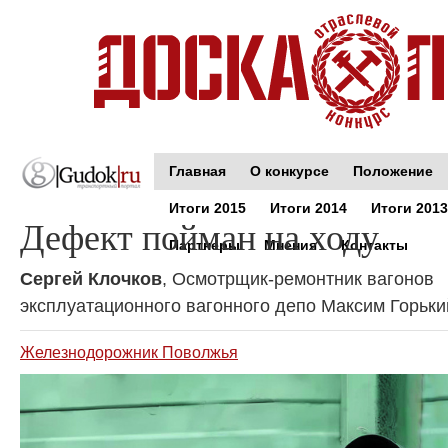
Главная
О конкурсе
Положение
Итоги 2015
Итоги 2014
Итоги 2013
Дефект пойман на ходу
Партнеры
Мнения
Контакты
Сергей Клочков
, Осмотрщик-ремонтник вагонов
эксплуатационного вагонного депо Максим Горьки
Железнодорожник Поволжья