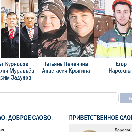
ег Курносов
Татьяна Печенина
Егор
рий Муравьёв
Анастасия Крыгина
Нарожны
сим Задунов
ЛО. ДОБРОЕ СЛОВО.
ПРИВЕТСТВЕННОЕ СЛО
раль
 «Доска почета» уже много лет
Дорогие 