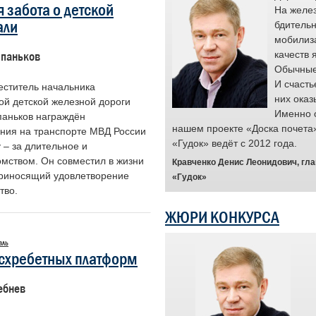
 забота о детской
ся площадкой для признания заслуг
На желез
али
 чья преданность делу и высокие
бдительн
 качества помогают предотвращать
мобилиз
е ситуации и служат примером для
качеств 
паньков
с.
Обычные 
и проекта являются простые люди,
И счасть
еститель начальника
ота выходит за рамки рутинного
них оказ
ой детской железной дороги
ения обязанностей. Для них она
Именно 
аньков награждён
анием. Мы гордимся их стойкостью и
нашем проекте «Доска почета
ния на транспорте МВД России
менно такие примеры вдохновляют и
«Гудок» ведёт с 2012 года.
 – за длительное и
и ценен труд каждого.
мством. Он совместил в жизни
Кравченко Денис Леонидович, гл
ность выразить признательность
 приносящий удовлетворение
«Гудок»
 праву заслуживает быть в центре
тво.
ЖЮРИ КОНКУРСА
, председатель Центрального совета
нодорожного транспорта России
аль
есхребетных платформ
ебнев