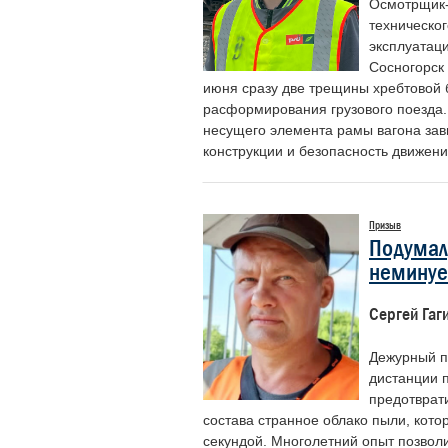
Осмотрщик-
техническо
эксплуатац
Сосногорск
Лунев Максим
Шаханов Дмитрий
июня сразу две трещины хребтовой 
Михайлович
Сергеевич
расформирования грузового поезда.
несущего элемента рамы вагона зави
Начальник Департамента
Председатель Российского
корпоративных коммуникаций ОАО
профессионального союза
конструкции и безопасность движени
«РЖД»
железнодорожников и транспортных
строителей
Призыв
Подумал,
немину
Сергей Гаг
Дежурный п
дистанции п
предотврати
состава странное облако пыли, кото
секундой. Многолетний опыт позвол