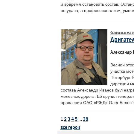
и вовремя остановить состав. Остано
не удача, а профессионализм, умно
Октябрьская маги
Двигате
Александр 
Весной этог
участка мот
Петербург-
дирекции м
состава Александр Иванов был нагр
железных дорог». Её вручил генера
правления ОАО «РЖД» Олег Белозё
1
2
3
4
5
...
38
все герои