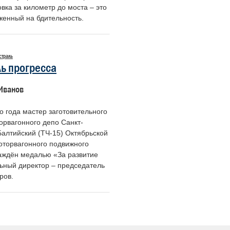
вка за километр до моста – это
женный на бдительность.
страль
ль прогресса
Иванов
о года мастер заготовительного
орвагонного депо Санкт-
Балтийский (ТЧ-15) Октябрьской
оторвагонного подвижного
аждён медалью «За развитие
льный директор – председатель
ров.