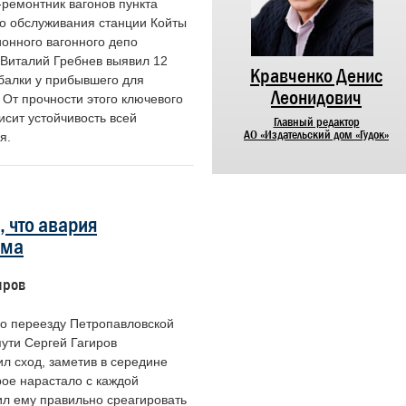
ремонтник вагонов пункта
го обслуживания станции Койты
ионного вагонного депо
 Виталий Гребнев выявил 12
Никифоров Николай
Кравченко Денис
балки у прибывшего для
Алексеевич
Леонидович
 От прочности этого ключевого
сит устойчивость всей
Председатель Центрального совета
Главный редактор
ветеранов войны и труда
АО «Издательский дом «Гудок»
я.
железнодорожного транспорта России
 что авария
ема
иров
о переезду Петропавловской
ути Сергей Гагиров
л сход, заметив в середине
рое нарастало с каждой
ил ему правильно среагировать