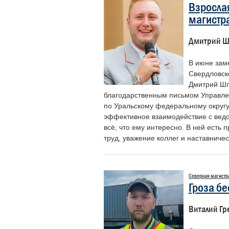
Взрослая
являет
магистр
людей,
личные
опасны
Дмитрий Ш
всех на
Героям
В июне зам
чья раб
Свердловск
исполн
Дмитрий Шп
становится настоящим призв
благодарственным письмом Управле
самоотверженностью, ведь и
по Уральскому федеральному округу
показывают, насколько важен 
эффективное взаимодействие с ведо
«Доска почета» – это возмож
всё, что ему интересно. В ней есть
нашим коллегам, тем, кто по
труд, уважение коллег и наставничес
внимания».
Никифоров Николай Алексеевич
ветеранов войны и труда желез
Северная магистр
Гроза б
Виталий Гр