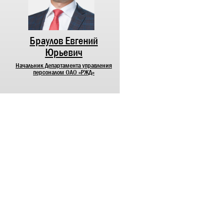
Браулов Евгений
Лунев Максим
Юрьевич
Михайлович
Начальник Департамента управления
Начальник Департамента
персоналом ОАО «РЖД»
корпоративных коммуникаций О
«РЖД»