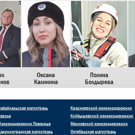
ел
Оксана
Полина
нов
Калинина
Болдырева
Забайкальская магистраль
Красноярский железнодорожник
Звезда
Куйбышевский железнодорожник
Железнодорожник Поволжья
Московский железнодорожник
Калининградская магистраль
Октябрьская магистраль