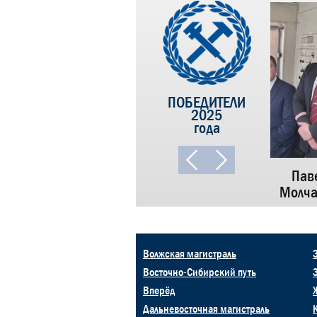
ПОБЕДИТЕЛИ
2025
года
га
Андрей Харьковский,
Пав
цына
Шамиль Исхаков и Вадим Григор
Молча
Волжская магистраль
Восточно-Сибирский путь
Вперёд
Дальневосточная магистраль