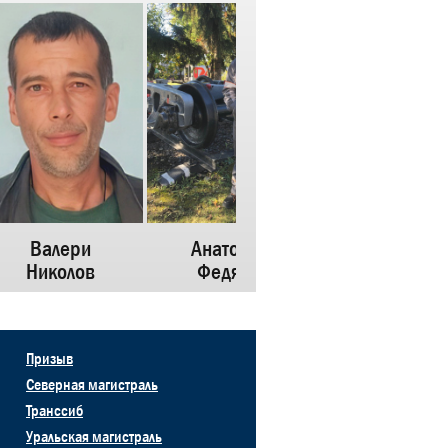
Валери
Анатолий
Юрий
Николов
Федяев
Демиденко
Призыв
Северная магистраль
Транссиб
Уральская магистраль