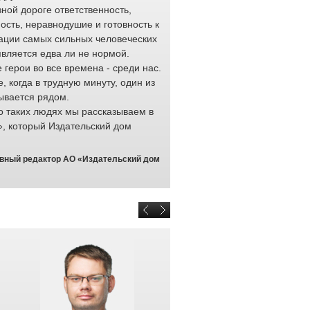
ной дороге ответственность,
работода
ость, неравнодушие и готовность к
тысяч ра
ации самых сильных человеческих
обеспечи
является едва ли не нормой.
перевозк
герои во все времена - среди нас.
доставку 
е, когда в трудную минуту, один из
професси
ывается рядом.
выполняю
о таких людях мы рассказываем в
любых ус
», который Издательский дом
проявляют на своем рабочем м
качества: отзывчивость и готов
и мужество.
авный редактор АО «Издательский дом
Отраслевой конкурс «Доска Поч
раз. Он призван привлечь вним
которые не растерялись в крити
на минуты. От того, как ими ра
здоровье или даже жизнь челов
отмечаем неравнодушных люде
чужой беды и всегда готовы пр
железные дороги гордятся кажд
Браулов Евгений Юрьевич, началь
персоналом ОАО «РЖД» <b>