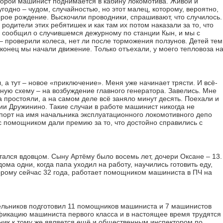
оторой машинист поднимается в кабину локомотива. Живой и
годно – чудом, случайностью, но этот малец, которому, вероятно,
торое рождение. Выскочили проводники, спрашивают, что случилось.
 родители этих ребятишек и как там их потом наказали за то, что
Я сообщил о случившемся дежурному по станции Кын, и мы с
 проверили колеса, нет ли после торможения ползунов. Детей тем
конец мы начали движение. Только отъехали, у моего тепловоза н
.
, а тут – новое «приключение». Меня уже начинает трясти. И всё-
йную схему – на возбуждение главного генератора. Завелись. Мне
 простояли, а на самом деле всё заняло минут десять. Поехали и
ии Дружинино. Такие случаи в работе машинист никогда не
порт на имя начальника эксплуатационного локомотивного депо
с помощником дали премию за то, что достойно справились с
тался вдовцом. Сыну Артёму было восемь лет, дочери Оксане – 13.
ма одни, когда папа уходил на работу, научились готовить еду,
торому сейчас 32 года, работает помощником машиниста в ПЧ на
ельников подготовил 11 помощников машиниста и 7 машинистов
ификацию машиниста первого класса и в настоящее время трудятся
вник к тому же является ещё и общественным инспектором по