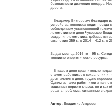
безопасности движения поездов. Не
дороги.
– Владимир Викторович благодаря 
устройства тепловоза водит поезда с
соблюдением установленной техничес
локомотивного депо Чусовское Вла
вождения локомотива, добивается вы
сэкономил 359 кг, в 2014 – 412 кг, в 2
За два месяца 2016-го – 95 кг. Сего
топливно-энергетические ресурсы.
– В нашем депо сравнительно недав
стажем работников в сохранении и 
десятилетия в депо, трудно переоце
Одним из таких работников и являет
машинист первого класса, но и как 
решать проблемы, связанные с охран
Автор:
Владимир Андреев