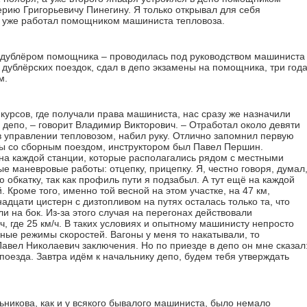
рию Григорьевичу Пинегину. Я только открывал для себя
 уже работал помощником машиниста тепловоза.
 дублёром помощника – проводилась под руководством машиниста
дублёрских поездок, сдал в депо экзамены на помощника, три год
ем.
 курсов, где получали права машиниста, нас сразу же назначили
депо, – говорит Владимир Викторович. – Отработал около девяти
в управлении тепловозом, набил руку. Отлично запомнил первую
 мы со сборным поездом, инструктором был Павел Першин.
 на каждой станции, которые располагались рядом с местными
 маневровые работы: отцепку, прицепку. Я, честно говоря, думал
 обкатку, так как профиль пути я подзабыл. А тут ещё на каждой
 Кроме того, именно той весной на этом участке, на 47 км,
адцати цистерн с дизтопливом на путях осталась только та, что
и на бок. Из-за этого случая на перегонах действовали
/ч, где 25 км/ч. В таких условиях и опытному машинисту непросто
ные режимы скоростей. Вагоны у меня то накатывали, то
 Павел Николаевич заключения. Но по приезде в депо он мне сказал
оезда. Завтра идём к начальнику депо, будем тебя утверждать
никова, как и у всякого бывалого машиниста, было немало