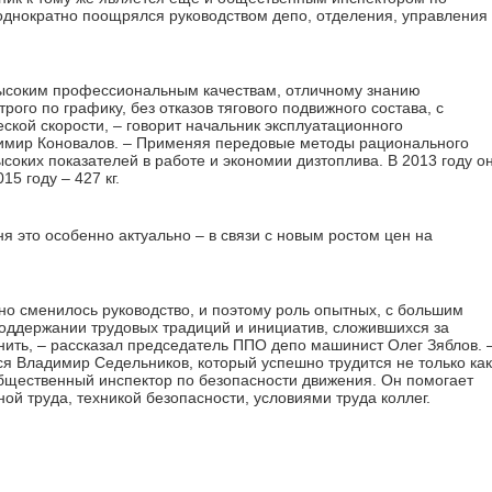
однократно поощрялся руководством депо, отделения, управления
высоким профессиональным качествам, отличному знанию
трого по графику, без отказов тягового подвижного состава, с
кой скорости, – говорит начальник эксплуатационного
димир Коновалов. – Применяя передовые методы рационального
соких показателей в работе и экономии дизтоплива. В 2013 году о
015 году – 427 кг.
дня это особенно актуально – в связи с новым ростом цен на
но сменилось руководство, и поэтому роль опытных, с большим
поддержании трудовых традиций и инициатив, сложившихся за
нить, – рассказал председатель ППО депо машинист Олег Зяблов. 
ся Владимир Седельников, который успешно трудится не только как
общественный инспектор по безопасности движения. Он помогает
ой труда, техникой безопасности, условиями труда коллег.