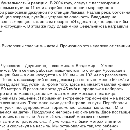
 бдительность и реакцию. В 2004 году, следуя с пассажирским
подмыв пути на 11 км и аварийное состояние маршрутного
ой радиосвязи дежурной по станции Лысьва. Разлив реки, болотин
ообщил вовремя, путейцы устранили опасность. Владимир не
а вон выходящее, как он сам говорит: «Я сделал то, что сделали бы
 инструкции». В этом же году Владимира Седельникова наградили
».
р Викторович спас жизнь детей. Произошло это недалеко от станции
 Чусовская – Дружинино, – вспоминает Владимир. – У меня
ов. Он и сейчас работает машинистом по станции Чусовская в
анции Кын – а она находится на 101 км – на 102 км по регламенту
То есть пассажирский поезд должны разогнать не менее 50 км/ч и
поезд идёт под уклон, и, кроме того, здесь начинается малая кривая
150 метров. Я разогнал поезд до 45 км/ч и, продолжая набирать
удто кто-то машет цветастым платком или мелькает платьице.
принимать решение. Я применил экстренное торможение – на песок
ел всю картину. Трое маленьких детей играли на пути. Перебирали
 гудок, поезд продолжает торможение, скрежет металла... Мне
игаемся на детей. Продолжаю непрерывно сигналить. Двое постарш
атились по насыпи. А самый маленький мальчик не может
 за что-то, растерялся... И уже когда мы были метрах в пяти от
льс и скользнул на насыпь. Мы остановились так, что ребёнок