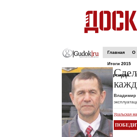
Главная
О 
Итоги 2015
Сдел
Партнеры
каж
Владимир
эксплуатац
Уральская м
ПОБЕДИ