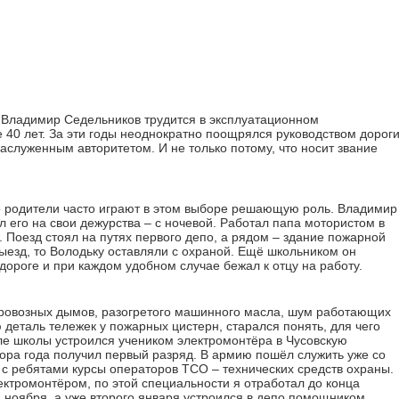
 Владимир Седельников трудится в эксплуатационном
40 лет. За эти годы неоднократно поощрялся руководством дороги
заслуженным авторитетом. И не только потому, что носит звание
но родители часто играют в этом выборе решающую роль. Владимир
л его на свои дежурства – с ночевой. Работал папа мотористом в
 Поезд стоял на путях первого депо, а рядом – здание пожарной
ыезд, то Володьку оставляли с охраной. Ещё школьником он
дороге и при каждом удобном случае бежал к отцу на работу.
аровозных дымов, разогретого машинного масла, шум работающих
деталь тележек у пожарных цистерн, старался понять, для чего
ле школы устроился учеником электромонтёра в Чусовскую
ора года получил первый разряд. В армию пошёл служить уже со
 с ребятами курсы операторов ТСО – технических средств охраны.
ектромонтёром, по этой специальности я отработал до конца
 ноября, а уже второго января устроился в депо помощником