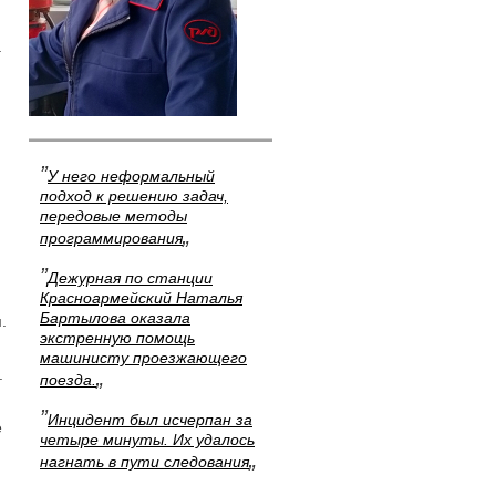
а
”
У него неформальный
подход к решению задач,
передовые методы
„
программирования
”
Дежурная по станции
Красноармейский Наталья
Бартылова оказала
.
экстренную помощь
машинисту проезжающего
.
„
поезда.
”
Инцидент был исчерпан за
е
четыре минуты. Их удалось
„
нагнать в пути следования