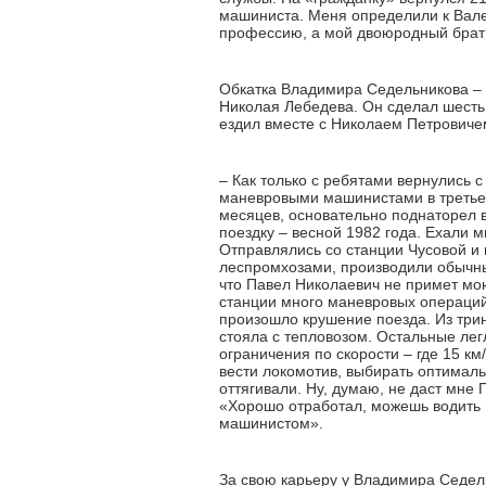
машиниста. Меня определили к Вале
профессию, а мой двоюродный брат
Обкатка Владимира Седельникова –
Николая Лебедева. Он сделал шесть 
ездил вместе с Николаем Петрович
– Как только с ребятами вернулись с
маневровыми машинистами в третье 
месяцев, основательно поднаторел 
поездку – весной 1982 года. Ехали
Отправлялись со станции Чусовой и
леспромхозами, производили обычные
что Павел Николаевич не примет мою
станции много маневровых операций.
произошло крушение поезда. Из трин
стояла с тепловозом. Остальные легл
ограничения по скорости – где 15 км
вести локомотив, выбирать оптималь
оттягивали. Ну, думаю, не даст мне
«Хорошо отработал, можешь водить п
машинистом».
За свою карьеру у Владимира Седель