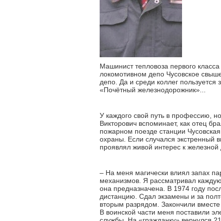
Машинист тепловоза первого класса
локомотивном депо Чусовское свыше 
депо. Да и среди коллег пользуется 
«Почётный железнодорожник»...
У каждого свой путь в профессию, 
Викторович вспоминает, как отец бра
пожарном поезде станции Чусовская.
охраны. Если случался экстренный в
проявлял живой интерес к железной 
– На меня магически влиял запах п
механизмов. Я рассматривал каждую 
она предназначена. В 1974 году пос
дистанцию. Сдал экзамены и за полт
вторым разрядом. Закончили вместе
В воинской части меня поставили эл
службы. На «гражданку» вернулся 21