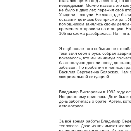
оказался прямо под лесенкой, по к
невредимый. Можно назвать это как у
не было и двух лет, пережил своё в
Увидели – ахнули. Не знаю, где были
оставили детишек без присмотра... 
помощником занялись своим делом –
временем отправили на станцию. На
105 км схема разобралась. Нет тяги
Я ещё после того события не отошёл
таки взял себя в руки, собрал авари
показалось, что мы минимум полчаса
благополучно довели поезд до станц
забывает. По прибытии я написал ра
Василия Сергеевича Боярских. Нам 
экстремальной ситуацией.
Владимир Викторович в 1992 году ос
Непросто ему пришлось. Дети были до
дочь заботилась о брате. Артём, ко
автомотрисе.
За всё время работы Владимир Сед
тепловоза. Двое из них имеют квал
в пригородном комплексе. Их наста