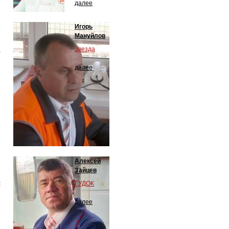
далее
Игорь
Мануйлов
Звезда
а
далее
,
Алексей
Зайцев
:
ГУДОК
далее