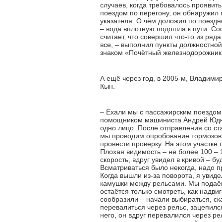
случаев, когда требовалось проявить
поездом по перегону, он обнаружил 
указателя. О чём доложил по поездн
– вода вплотную подошла к пути. С
считает, что совершил что-то из ряд
все, – выполнил пункты должностной
знаком «Почётный железнодорожник
А ещё через год, в 2005-м, Владими
Кын.
– Ехали мы с пассажирским поездом
помощником машиниста Андрей Юдник
одно лицо. После отправления со ст
мы проводим опробование тормозов. 
провести проверку. На этом участке 
Плохая видимость – не более 100 – 
скорость, вдруг увидел в кривой – б
Всматриваться было некогда, надо 
Когда вышли из-за поворота, я увид
камушки между рельсами. Мы подаём
остаётся только смотреть, как надв
сообразили – начали выбираться, ск
перевалиться через рельс, зацепился
него, он вдруг перевалился через ре