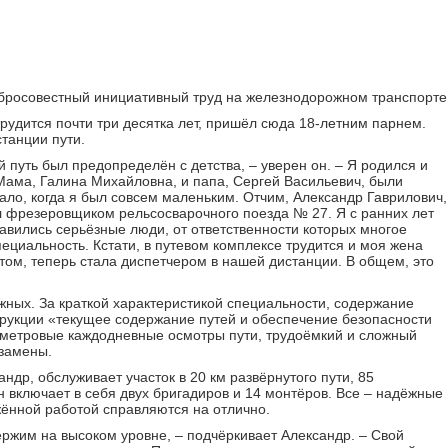
обросовестный инициативный труд на железнодорожном транспорте
рудится почти три десятка лет, пришёл сюда 18-летним парнем.
танции пути.
путь был предопределён с детства, – уверен он. – Я родился и
Мама, Галина Михайловна, и папа, Сергей Васильевич, были
ало, когда я был совсем маленьким. Отчим, Александр Гаврилович,
л фрезеровщиком рельсосварочного поезда № 27. Я с ранних лет
равились серьёзные люди, от ответственности которых многое
пециальность. Кстати, в путевом комплексе трудится и моя жена
ом, теперь стала диспетчером в нашей дистанции. В общем, это
жных. За краткой характеристикой специальности, содержание
трукции «текущее содержание путей и обеспечение безопасности
ометровые каждодневные осмотры пути, трудоёмкий и сложный
 замены.
андр, обслуживает участок в 20 км развёрнутого пути, 85
н включает в себя двух бригадиров и 14 монтёров. Все – надёжные
жённой работой справляются на отлично.
ржим на высоком уровне, – подчёркивает Александр. – Свой