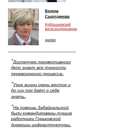
Венера
Садртдинова
Куйбышевский
железнодорожник
далее
”
Диспетчер локомотивного
депо знает все тонкости
„
перевозочного процесса
”
Урок жизни очень жесток и
до сих пор даёт о себе
„
знать
”
На помощь Забайкальской
были командированы лучшие
работники Горьковской
„
дирекции инфраструктуры