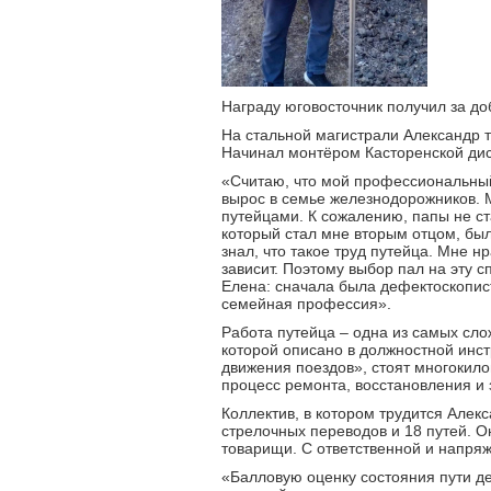
Награду юговосточник получил за д
На стальной магистрали Александр т
Начинал монтёром Касторенской дис
«Считаю, что мой профессиональный 
вырос в семье железнодорожников. 
путейцами. К сожалению, папы не ст
который стал мне вторым отцом, бы
знал, что такое труд путейца. Мне н
зависит. Поэтому выбор пал на эту с
Елена: сначала была дефектоскопист
семейная профессия».
Работа путейца – одна из самых сло
которой описано в должностной инс
движения поездов», стоят многокил
процесс ремонта, восстановления и
Коллектив, в котором трудится Алекс
стрелочных переводов и 18 путей. О
товарищи. С ответственной и напря
«Балловую оценку состояния пути де