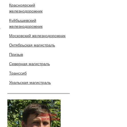
Красноярский
железнодорожник
Куйбышевский
железнодорожник
.
Московский железнодорожник
Октябрьская магистраль
Призыв
Северная магистраль
Транссиб
Уральская магистраль
Андрей
Малышев
Волжская
магистраль