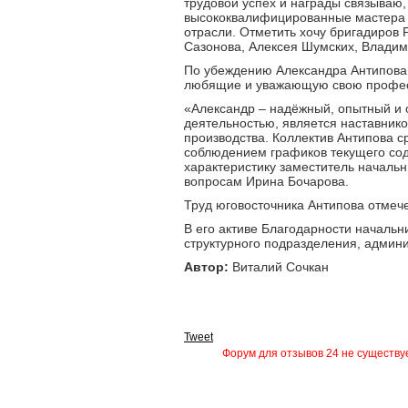
трудовой успех и награды связываю,
высококвалифицированные мастера 
отрасли. Отметить хочу бригадиров 
Сазонова, Алексея Шумских, Владим
По убеждению Александра Антипова,
любящие и уважающую свою професс
«Александр – надёжный, опытный и 
деятельностью, является наставник
производства. Коллектив Антипова с
соблюдением графиков текущего сод
характеристику заместитель началь
вопросам Ирина Бочарова.
Труд юговосточника Антипова отмеч
В его активе Благодарности началь
структурного подразделения, админи
Автор:
Виталий Сочкан
Tweet
Форум для отзывов 24 не существуе