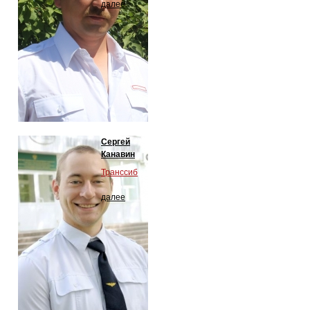
далее
Сергей
Канавин
Транссиб
далее