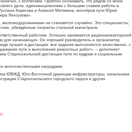
 конечно, с коллегами. Приятно осознавать, что рядом со мной
своего дела, единомышленники с большим стажем работы в
Руслана Коригова и Алексея Митякина, монтёров пути Юрия
ира Лихоузова».
 железнодорожниками не становятся случайно. Это специалисты,
ию, убеждённые патриоты стальной магистрали.
ответственный работник. Успешно занимается рационализаторской
ом для начинающих. Он хороший руководитель и организатор
реди лучших в дистанции: все задания выполняются качественно, с
ержания пути и выполнения ремонтных работ», – дополняет
ника Старооскольской дистанции пути по кадрам и социальным
ен многочисленными наградами.
ника ЮВЖД, Юго-Восточной дирекции инфраструктуры, начальника
страции Старооскольского городского округа и других.
т.