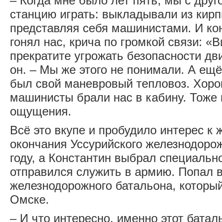
– Когда мне было лет пять, мы с друг
станцию играть: выкладывали из кирп
представляя себя машинистами. И ко
гонял нас, крича по громкой связи: «
прекратите угрожать безопасности дв
он. – Мы же этого не понимали. А е
был свой маневровый тепловоз. Хоро
машинисты брали нас в кабину. Тоже
ощущения.
Всё это вкупе и пробудило интерес к 
окончания Уссурийского железнодорож
году, а Константин выбрал специальн
отправился служить в армию. Попал 
железнодорожного батальона, которы
Омске.
– И что интересно, именно этот батал