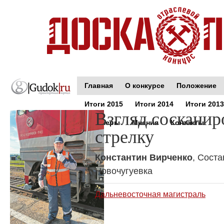
Главная
О конкурсе
Положение
Итоги 2015
Итоги 2014
Итоги 2013
Взгляд соскани
Партнеры
Мнения
Контакты
стрелку
Константин Вирченко
, Соста
Новочугуевка
Дальневосточная магистраль