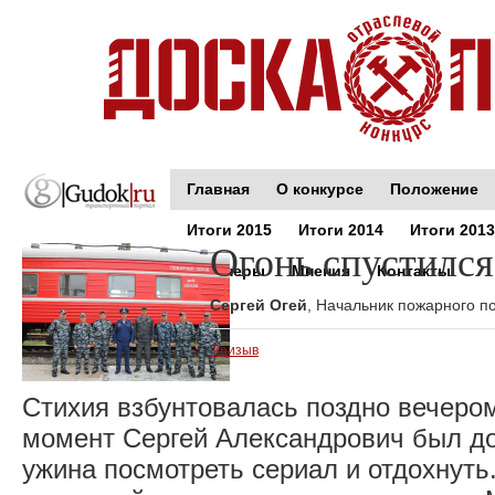
Главная
О конкурсе
Положение
Итоги 2015
Итоги 2014
Итоги 2013
Огонь спустился
Партнеры
Мнения
Контакты
Сергей Огей
, Начальник пожарного п
Призыв
Стихия взбунтовалась поздно вечером
момент Сергей Александрович был до
ужина посмотреть сериал и отдохнуть