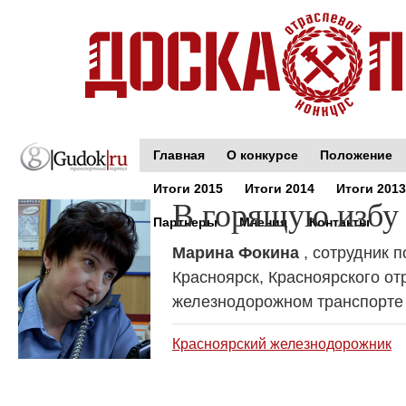
Главная
О конкурсе
Положение
Итоги 2015
Итоги 2014
Итоги 2013
В горящую избу
Партнеры
Мнения
Контакты
Марина Фокина
, сотрудник 
Красноярск, Красноярского о
железнодорожном транспорте
Красноярский железнодорожник