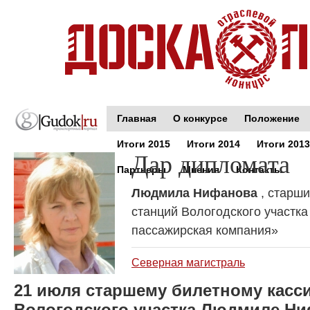
Главная
О конкурсе
Положение
Итоги 2015
Итоги 2014
Итоги 2013
Дар дипломата
Партнеры
Мнения
Контакты
Людмила Нифанова
, старш
станций Вологодского участк
пассажирская компания»
Северная магистраль
21 июля старшему билетному касс
Вологодского участка Людмиле Н