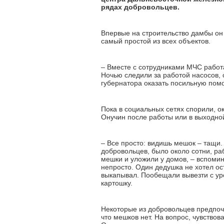
рядах добровольцев.
Впервые на строительство дамбы он
самый простой из всех объектов.
– Вместе с сотрудниками МЧС работа
Ночью следили за работой насосов, 
губернатора оказать посильную помо
Пока в социальных сетях спорили, 
Онучин после работы или в выходной
– Все просто: видишь мешок – тащи.
добровольцев, было около сотни, раб
мешки и уложили у домов, – вспомин
непросто. Один дедушка не хотел ос
выкапывал. Пообещали вывезти с ур
картошку.
Некоторые из добровольцев предпочит
что мешков нет. На вопрос, чувство