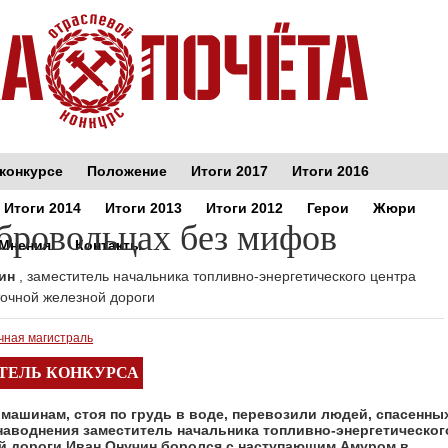
конкурсе
Положение
Итоги 2017
Итоги 2016
Итоги 2014
Итоги 2013
Итоги 2012
Герои
Жюри
бровольцах без мифов
Мнения
Контакты
чин
, заместитель начальника топливно-энергетического центра
очной железной дороги
чная магистраль
ТЕЛЬ КОНКУРСА
ашинам, стоя по грудь в воде, перевозили людей, спасенны
наводнения заместитель начальника топливно-энергетическог
й дороги Иван Онучин боролся с наступающим Амуром в