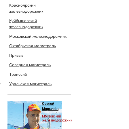
Красноярский
железнодорожник
Куйбышевский
железнодорожник
Московский железнодорожник
Октябрьская магистраль
Призыв
Северная магистраль
Транссиб
,
Уральская магистраль
в
Сергей
Моргачёв
Московский
железнодорожник