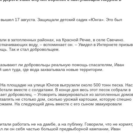
 вышел 17 августа. Защищали детский садик «Юнга». Это был
ли в затопленных районах, на Красной Речке, в селе Свечино.
откачивающих воду, – вспоминает он. – Увидел в Интернете призыв
щь. Так и стал добровольцем.
оказывают ли добровольцы реальную помощь спасателям, Иван
 шел туда, где вода захватывала новые территории.
 На площадке на улице Юнгов выгрузили около 500 тонн песка. Нас
отали вместе с солдатами. В конце дня весь этот песок собрали в
ает доброволец. – Уговорить эвакуироваться из затопленных домо
тавлять не столько дом, сколько урожай картошки, которую спешно
ожаем. На следующий день вместе с его сыном эвакуировали
али работать не на дамбе, а на публику. Говорили, что не кормят,
вал ли он себя частью большой предвыборной кампании, Иван