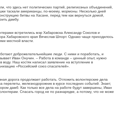
али, что здесь нет политических партий, религиозных объединений,
шки таскали американцы, по-моему, мормоны. Несколько дней
онструкцию битвы на Хасане, перед тем как вернуться домой,
оить дамбу.
онтерами встретились мэр Хабаровска Александр Соколов и
ра Хабаровского края Вячеслав Шпорт. Однако чаще приходилось
ями местной власти.
аботают доброжелательнейшие люди. С ними и поработать, и
азывает Иван Онучин. – Работа в команде – ценный опыт, нужно
 в воду. Наш костяк написал заявление на вступление в
низацию «Российский союз спасателей».
зная дорога продолжает работать. Отложить волонтерские дела
а перелеты, железнодорожник в курсе последних событий. Знает,
ором дамб. Как только все дела на работе будут завершены, Иван
олонтерам. Спасать город не по разнарядке, а потому, что не може