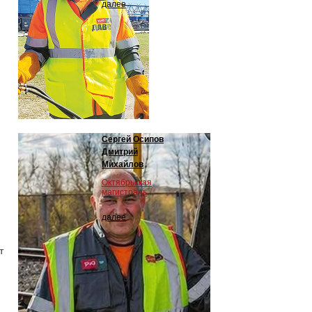
далее
Сергей Осипов
Дмитрий
Михайлов
Октябрьская
магистраль
далее
т