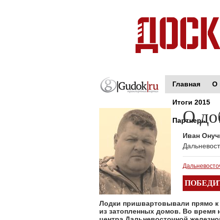
Главная
О 
Итоги 2015
О до
Партнеры
Иван Ону
Дальневост
Дальневосто
ПОБЕДИ
Лодки пришвартовывали прямо к м
из затопленных домов. Во время 
центра Дальневосточной железно