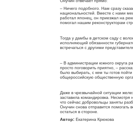
Онучин отвечает прямо:
– Ничего подобного. Нам сразу сказ
национальностей. Вместе с нами ме
работал японец, он приезжал на рек
помогал нашим реконструкторам стр
Тогда у дамбы в детском саду с вол
исполняющий обязанности губернато
встречаться с другими представител
– В администрации южного округа р
просто поговорить приятно, – расск
было выбирать, с кем ты готов пойти
общероссийскую общественную орга
Даже в чрезвычайной ситуации желе
заставила командировка. Несмотря н
что сейчас добровольцы заняты разб
Онучин снова отправится помогать в
остаться в стороне.
Автор:
Екатерина Крюкова