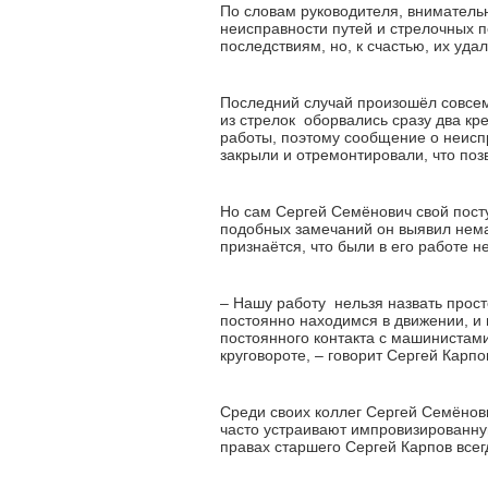
По словам руководителя, вниматель
неисправности путей и стрелочных п
последствиям, но, к счастью, их уда
Последний случай произошёл совсем
из стрелок оборвались сразу два к
работы, поэтому сообщение о неиспр
закрыли и отремонтировали, что поз
Но сам Сергей Семёнович свой посту
подобных замечаний он выявил немал
признаётся, что были в его работе не
– Нашу работу нельзя назвать прост
постоянно находимся в движении, и 
постоянного контакта с машинистами
круговороте, – говорит Сергей Карпо
Среди своих коллег Сергей Семёнов
часто устраивают импровизированну
правах старшего Сергей Карпов все