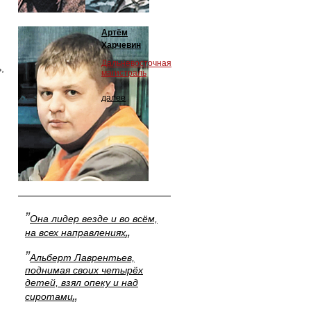
Артём
Харчевин
Дальневосточная
,
магистраль
далее
”
Она лидер везде и во всём,
„
на всех направлениях
”
Альберт Лаврентьев,
поднимая своих четырёх
детей, взял опеку и над
„
сиротами