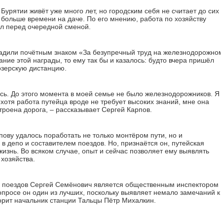
Бурятии живёт уже много лет, но городским себя не считает до сих
 больше времени на даче. По его мнению, работа по хозяйству
л перед очередной сменой.
градили почётным знаком «За безупречный труд на железнодорожно
ание этой награды, то ему так бы и казалось: будто вчера пришёл
озерскую дистанцию.
ось. До этого момента в моей семье не было железнодорожников. Я
 хотя работа путейца вроде не требует высоких знаний, мне она
строена дорога, – рассказывает Сергей Карпов.
пову удалось поработать не только монтёром пути, но и
 депо и составителем поездов. Но, признаётся он, путейская
жизнь. Во всяком случае, опыт и сейчас позволяет ему выявлять
 хозяйства.
я поездов Сергей Семёнович является общественным инспектором
опросе он один из лучших, поскольку выявляет немало замечаний к
ворит начальник станции Тальцы Пётр Михалкин.