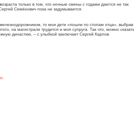
возраста только в том, что ночные смены с годами даются не так
и Сергей Семёнович пока не задумывается.
 железнодорожником, то мои дети «пошли по стопам отца», выбрав
го, на магистрали трудится и моя супруга. Так что, можно сказать
жную династию, – с улыбкой заключает Сергей Карпов.
т.