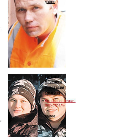
далее
й
Татьяна
Печенина
Анастасия
Крыгина
Дальневосточная
магистраль
далее
а