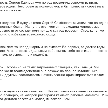
ность Сергея Карпова уже не раз позволяла вовремя выявить
ереводов. Некоторые из поломок могли бы привести к серьёзным
лось избежать.
 недавно. В одну из смен Сергей Семёнович заметил, что на одно
репежных болта. На пути в этот момент проходили маневровые
авности от составителя пришло как раз вовремя. Стрелку тут же
волило избежать возможного схода.
пок чем-то неординарным не считает. Во-первых, за долгие годы
о. А, во-вторых, идеальным работником себя не считает – честно
 только успехи, но и недочёты.
ой. Особенно на таких загруженных станциях, как Тальцы. Мы
по части взаимодействия оно похоже на парное катание. Без
 и другими составителями очень сложно ориентироваться в этом
в.
ич – один из самых опытных. После окончания смены составители
ю планёрку, на которой разбирают какие-то рабочие моменты. И н
гда делится советом с молодым поколением.