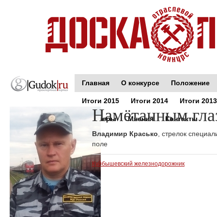
Главная
О конкурсе
Положение
Итоги 2015
Итоги 2014
Итоги 2013
Намётанным гла
Партнеры
Мнения
Контакты
Владимир Красько
, стрелок специал
поле
Куйбышевский железнодорожник