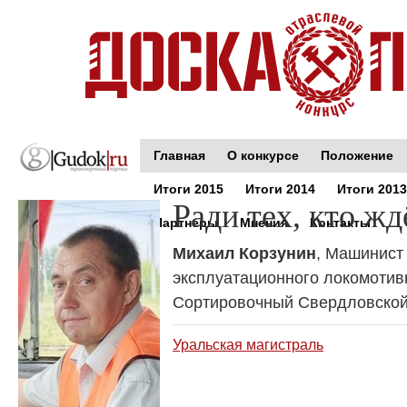
Главная
О конкурсе
Положение
Итоги 2015
Итоги 2014
Итоги 2013
Ради тех, кто жд
Партнеры
Мнения
Контакты
Михаил Корзунин
, Машинист 
эксплуатационного локомотив
Сортировочный Свердловской
Уральская магистраль