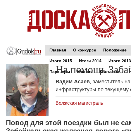
Главная
О конкурсе
Положение
Итоги 2015
Итоги 2014
Итоги 2013
На помощь Заба
Партнеры
Мнения
Контакты
Вадим Асаев
, заместитель н
инфраструктуры по текущему
Волжская магистраль
Повод для этой поездки был не с
Забайкальская железная дорога «п