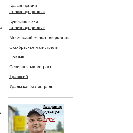
Красноярский
железнодорожник
Куйбышевский
з
железнодорожник
Московский железнодорожник
Октябрьская магистраль
Призыв
Северная магистраль
Транссиб
Уральская магистраль
Владимир
Кузнецов
р
ГУДОК
далее