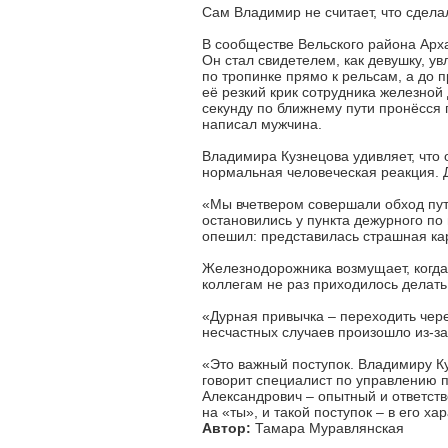
Сам Владимир не считает, что сдела
В сообществе Вельского района Арх
Он стал свидетелем, как девушку, у
по тропинке прямо к рельсам, а до
её резкий крик сотрудника железной 
секунду по ближнему пути пронёсся
написал мужчина.
Владимира Кузнецова удивляет, что 
нормальная человеческая реакция. Д
«Мы вчетвером совершали обход пути
остановились у пункта дежурного по
опешил: представилась страшная ка
Железнодорожника возмущает, когда
коллегам не раз приходилось делать
«Дурная привычка – переходить через
несчастных случаев произошло из-за
«Это важный поступок. Владимиру Ку
говорит специалист по управлению 
Александрович – опытный и ответст
на «ты», и такой поступок – в его ха
Автор:
Тамара Муравлянская