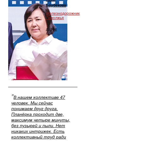
Баубекова
Железнодорожник
Поволжья
далее
”
В нашем коллективе 47
человек. Мы сейчас
понимаем друг друга.
Планёрка проходит две,
максимум четыре минуты,
без пузырей и пыли. Нет
никаких интрижек. Есть
коллективный труд ради