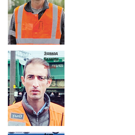
Эдвард
Казарян
Звезда
далее
Асия