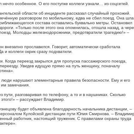
л нечто особенное. О его поступке коллеги узнали… из соцсетей.
ангельской области об инциденте рассказал случайный прохожий.
влечённую разговором по мобильному, едва не сбил поезд. Она шла
 приближающегося состава оставались буквально метры. Остановил
дороги. «Только после этого она опомнилась, отошла назад, а чере
 поезд. Молодцы железнодорожники, предотвратили трагедию!» –
он внезапно прославился. Говорит, автоматически сработала
а и коллеги окрик сразу подхватили.
. Когда переезд закрылся для пропуска пассажирского поезда,
 переезду. Увидев идущую прямо на путь женщину, поначалу
ртина».
 люди нарушают элементарные правила безопасности. Ему и его
 им замечания.
 пути, разговаривая по телефону, а то и в наушниках. Сколько
 этого!» – рассуждает Владимир.
знецову будет объявлена благодарность начальника дистанции, –
персоналом Кулойской дистанции пути Юлия Смирнова. – Владими
венный работник, настоящий труженик. С правилами охраны труда
рактере».