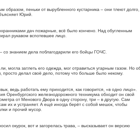
ным образом, пеньки от вырубленного кустарника – они тлеют долго,
объясняет Юрий.
охранниками дач пожарные, всё было кончено. Над обугленным
тирал рукавом вспотевшее лицо.
 – со знанием дела поблагодарили его бойцы ГОЧС.
ли, могла затлеть его одежда, мог отравиться угарным газом. Но о
, просто делал своё дело, потому что больше было некому.
ык, ведь работать ему приходится, как говорится, «в одно лицо».
ния Оренбургского железнодорожного техникума обходит он свой
ометра от Менового Двора в одну сторону, три – в другую. Сам
ам их и устраняет. А ещё иногда берёт с собой мешок, чтобы
лки и прочий мусор.
росил окурок, вот и загорелась трава, – высказывает он версию