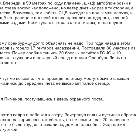
. Впереди, в 50 метрах по ходу пламени, шкаф автоблокировки и
 трава вокруг, как положено, но ветер дует как раз в ту сторону, а
леко. Возможно, там кабель СЦБ выходит из-под земли наружу, и
ещё по границе с полосой отвода проходит автодорога, а за ней
ыми садами. Если туда от ветра залетят искры, то на опушке
ому оренбуржцу долго объяснять не надо. Три года назад в этом
асов выгорело 17 гектаров насаждений. По­страдали 80 участков из
еств. Пожар сообща тушили 20 боевых расчётов ГОЧС и 10
вовал в тушении и пожарный поезд станции Оренбург. Лишь по
о жертв.
 тут же вспомнил, что, проходя по этому месту, обычно слышал
в низинке, до середины лета не высыхает талое озерцо.
ил Пименов, постучавшись в дверь охранного поста.
атил ведро и побежал к озеру. Зачерпнул воды и пустился обратн
колько раз пришлось так сбегать, он не помнит, раз 20, наверное.
к огню было трудно, а издали ведром не плеснёшь. Жар палил
 курткой.