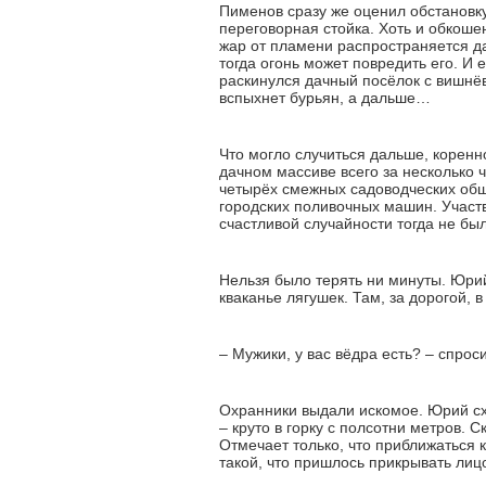
Пименов сразу же оценил обстановку
переговорная стойка. Хоть и обкошена
жар от пламени распространяется да
тогда огонь может повредить его. И 
раскинулся дачный посёлок с вишнёв
вспыхнет бурьян, а дальше…
Что могло случиться дальше, коренн
дачном массиве всего за несколько ч
четырёх смежных садоводческих общ
городских поливочных машин. Участ
счастливой случайности тогда не был
Нельзя было терять ни минуты. Юрий
кваканье лягушек. Там, за дорогой, 
– Мужики, у вас вёдра есть? – спрос
Охранники выдали искомое. Юрий схв
– круто в горку с полсотни метров. С
Отмечает только, что приближаться 
такой, что пришлось прикрывать лицо