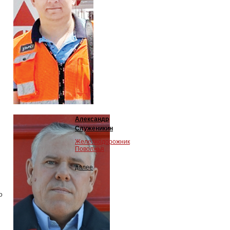
Александр
Служеникин
Железнодорожник
Поволжья
далее
о