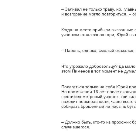
– Заливал не только траву, но, глав
и возгорание могло повториться, – 
Когда на место прибыли вызванные 
участком стоял запах гари, Юрий вы
– Парень, однако, смелый оказался,
Что угрожало добровольцу? Да мало 
этом Пименов в тот момент не думал
Полагаться только на себя Юрий прив
На протяжении 16 лет после оконча
шестикилометровый участок: три кил
находит неисправности, чаще всего с
собирать брошенные на насыпь буты
– Должно быть, кто-то из прохожих б
случившегося.