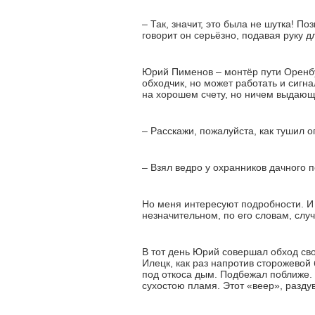
– Так, значит, это была не шутка! П
говорит он серьёзно, подавая руку д
Юрий Пименов – монтёр пути Оренбур
обходчик, но может работать и сигн
на хорошем счету, но ничем выдающ
– Расскажи, пожалуйста, как тушил о
– Взял ведро у охранников дачного п
Но меня интересуют подробности. И 
незначительном, по его словам, случ
В тот день Юрий совершал обход сво
Илецк, как раз напротив сторожевой
под откоса дым. Подбежал поближе.
сухостою пламя. Этот «веер», разду