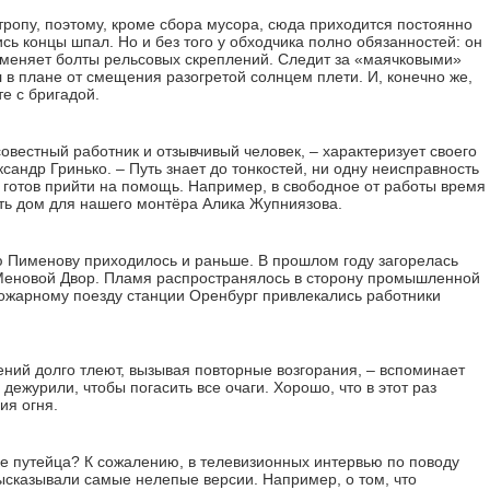
ропу, поэтому, кроме сбора мусора, сюда приходится постоянно
сь концы шпал. Но и без того у обходчика полно обязанностей: он
, меняет болты рельсовых скреплений. Следит за «маячковыми»
 в плане от смещения разогретой солнцем плети. И, конечно же,
е с бригадой.
вестный работник и отзывчивый человек, – характеризует своего
андр Гринько. – Путь знает до тонкостей, ни одну неисправность
а готов прийти на помощь. Например, в свободное от работы время
ть дом для нашего монтёра Алика Жупниязова.
 Пименову приходилось и раньше. В прошлом году загорелась
Меновой Двор. Пламя распространялось в сторону промышленной
пожарному поезду станции Оренбург привлекались работники
стений долго тлеют, вызывая повторные возгорания, – вспоминает
ежурили, чтобы погасить все очаги. Хорошо, что в этот раз
ия огня.
пке путейца? К сожалению, в телевизионных интервью по поводу
ысказывали самые нелепые версии. Например, о том, что