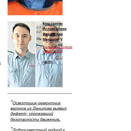
Константин
Исламгалеев
Владислав
Меньшов
Дальневосточная
магистраль
далее
б
”
Осмотрщик-ремонтник
вагонов из Данилова выявил
дефект, угрожавший
„
безопасности движения
”
Добросовестный подход к