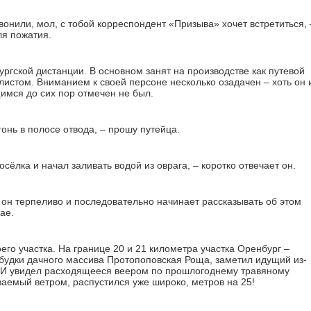
озвонили, мол, с тобой корреспондент «Призыва» хочет встретиться, 
ля пожатия.
гской дистанции. В основном занят на производстве как путевой
алистом. Вниманием к своей персоне несколько озадачен – хоть он 
имся до сих пор отмечен не был.
гонь в полосе отвода, – прошу путейца.
осёлка и начал заливать водой из оврага, – коротко отвечает он.
он терпеливо и последовательно начинает рассказывать об этом
ае.
его участка. На границе 20 и 21 километра участка Оренбург –
 будки дачного массива Протопоповская Роща, заметил идущий из-
 И увидел расходящееся веером по прошлогоднему травяному
ваемый ветром, распустился уже широко, метров на 25!