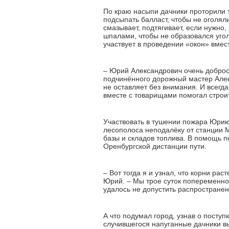
По краю насыпи дачники проторили т
подсыпать балласт, чтобы не оголяли
смазывает, подтягивает, если нужно
шпалами, чтобы не образовался угол
участвует в проведении «окон» вмест
– Юрий Александрович очень добросо
подчинённого дорожный мастер Алекс
не оставляет без внимания. И всегд
вместе с товарищами помогал строи
Участвовать в тушении пожара Юрию
лесополоса неподалёку от станции 
базы и складов топлива. В помощь 
Оренбургской дистанции пути.
– Вот тогда я и узнал, что корни ра
Юрий. – Мы трое суток попеременно д
удалось не допустить распространен
А что подумал город, узнав о по­сту
случившегося напуганные дачники в