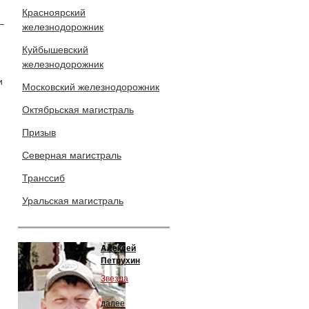
Красноярский
–
железнодорожник
Куйбышевский
железнодорожник
и
Московский железнодорожник
Октябрьская магистраль
Призыв
Северная магистраль
Транссиб
Уральская магистраль
Алексей
Петрухин
Звезда
далее