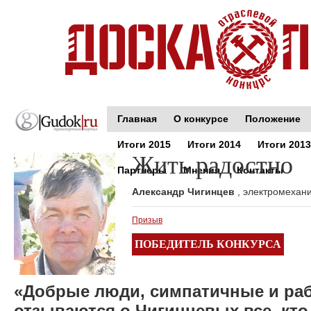
Главная
О конкурсе
Положение
Итоги 2015
Итоги 2014
Итоги 2013
Жить радостно
Партнеры
Мнения
Контакты
Александр Чигинцев
, электромехан
Призыв
ПОБЕДИТЕЛЬ КОНКУРСА
«Добрые люди, симпатичные и раб
отзываются о Чигинцевых все, кто 