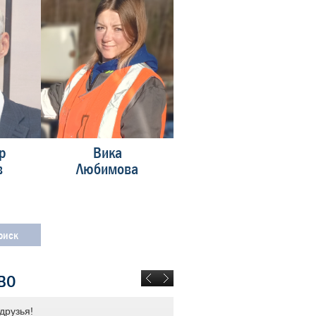
р
Вика
Александр
в
Любимова
Меренков
ВО
друзья!
ОАО «РЖД