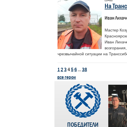
На Тран
Иван Лихач
Мастер Коз
Красноярск
Иван Лихач
возгорания,
чрезвычайной ситуации на Транссиб
1
2
3
4
5
6
...
38
все герои
ПОБЕДИТЕЛИ