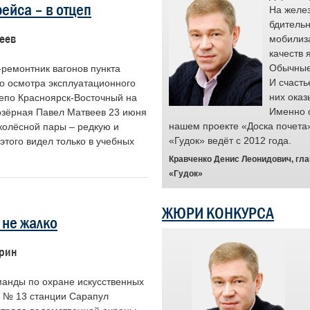
ейса – в отцеп
ся площадкой для признания заслуг
На желез
 чья преданность делу и высокие
бдительн
еев
 качества помогают предотвращать
мобилиз
е ситуации и служат примером для
качеств 
с.
Обычные 
ремонтник вагонов пункта
и проекта являются простые люди,
И счасть
го осмотра эксплуатационного
ота выходит за рамки рутинного
них оказ
депо Красноярск-Восточный на
ения обязанностей. Для них она
Именно 
озёрная Павел Матвеев 23 июня
анием. Мы гордимся их стойкостью и
нашем проекте «Доска почета
колёсной пары – редкую и
менно такие примеры вдохновляют и
«Гудок» ведёт с 2012 года.
этого видел только в учебных
и ценен труд каждого.
Кравченко Денис Леонидович, гл
ность выразить признательность
«Гудок»
 праву заслуживает быть в центре
ЖЮРИ КОНКУРСА
, председатель Центрального совета
 не жалко
нодорожного транспорта России
хрин
манды по охране искусственных
 № 13 станции Сарапул