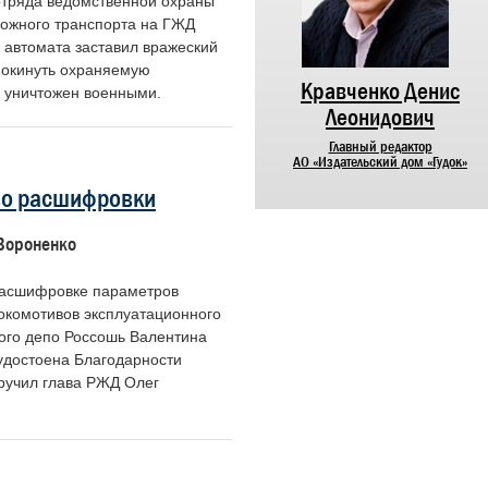
отряда ведомственной охраны
ожного транспорта на ГЖД
 автомата заставил вражеский
покинуть охраняемую
Никифоров Николай
Кравченко Денис
 уничтожен военными.
Алексеевич
Леонидович
Председатель Центрального совета
Главный редактор
ветеранов войны и труда
АО «Издательский дом «Гудок»
железнодорожного транспорта России
во расшифровки
Вороненко
расшифровке параметров
окомотивов эксплуатационного
ого депо Россошь Валентина
удостоена Благодарности
вручил глава РЖД Олег