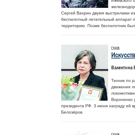
Ижевского 
железнодор
Сергей Вахрин двумя выстрелами из
беспилотный летательный аппарат 
Лунев Максим
Шаханов Дмитрий
территорию. Позже беспилотник был
Михайлович
Сергеевич
Начальник Департамента
Председатель Российского
корпоративных коммуникаций ОАО
профессионального союза
ГУДОК
«РЖД»
железнодорожников и транспортных
строителей
Искусст
Валентина 
Техник по 
движения л
локомотивн
Вороненко 
президента РФ. 3 июня награду ей 
Белозёров.
ГУДОК