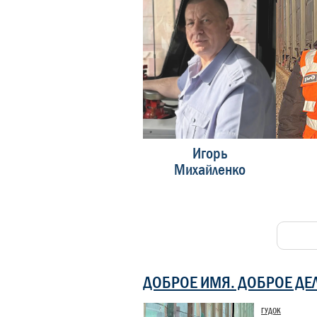
н
Иван
Игорь
Осипов
Михайленко
ДОБРОЕ ИМЯ. ДОБРОЕ ДЕ
ГУДОК
Конкурс