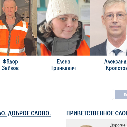
Фёдор
Елена
Александ
Зайков
Гринкевич
Кропото
ЛО. ДОБРОЕ СЛОВО.
ПРИВЕТСТВЕННОЕ СЛО
 «Доска почета» уже много лет
Дорогие 