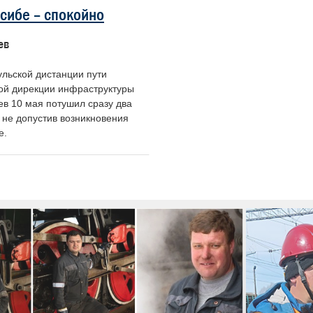
ссибе – спокойно
ев
ульской дистанции пути
ой дирекции инфраструктуры
ев 10 мая потушил сразу два
 не допустив возникновения
е.