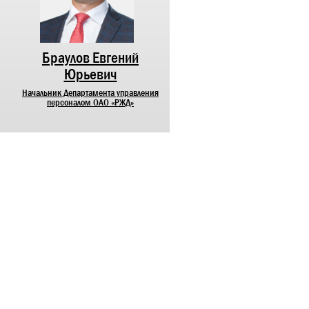
Браулов Евгений
Лунев Максим
Юрьевич
Михайлович
Начальник Департамента управления
Начальник Департамента
персоналом ОАО «РЖД»
корпоративных коммуникаций О
«РЖД»