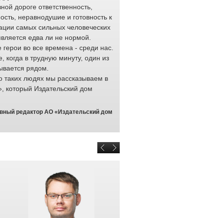
ной дороге ответственность,
работода
ость, неравнодушие и готовность к
тысяч ра
ации самых сильных человеческих
обеспечи
является едва ли не нормой.
перевозк
герои во все времена - среди нас.
доставку 
е, когда в трудную минуту, один из
професси
ывается рядом.
выполняю
о таких людях мы рассказываем в
любых ус
», который Издательский дом
проявляют на своем рабочем м
качества: отзывчивость и готов
и мужество.
авный редактор АО «Издательский дом
Отраслевой конкурс «Доска Поч
раз. Он призван привлечь вним
которые не растерялись в крити
на минуты. От того, как ими ра
здоровье или даже жизнь челов
отмечаем неравнодушных люде
чужой беды и всегда готовы пр
железные дороги гордятся кажд
Браулов Евгений Юрьевич, началь
персоналом ОАО «РЖД» <b>